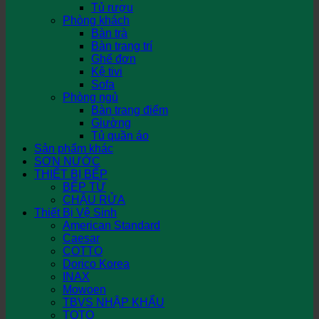
Tủ rượu
Phòng khách
Bàn trà
Bàn trang trí
Ghế đơn
Kệ tivi
Sofa
Phòng ngủ
Bàn trang điểm
Giường
Tủ quần áo
Sản phẩm khác
SƠN NƯỚC
THIẾT BỊ BẾP
BẾP TỪ
CHẬU RỬA
Thiết Bị Vệ Sinh
American Standard
Caesar
COTTO
Dorico Korea
INAX
Mowoen
TBVS NHẬP KHẨU
TOTO