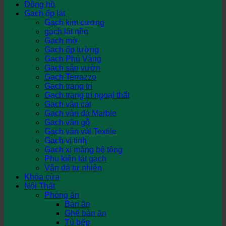
Đồng hồ
Gạch ốp lát
Gạch kim cương
gạch lát nền
Gạch mờ
Gạch ốp tường
Gạch Phủ Vàng
Gạch sân vườn
Gạch Terrazzo
Gạch trang trí
Gạch trang trí ngoại thất
Gạch vân cát
Gạch vân đá Marble
Gạch vân gỗ
Gạch vân vải Textile
Gạch vi tinh
Gạch xi măng bê tông
Phụ kiện lát gạch
Vân đá tự nhiên
Khóa cửa
Nội Thất
Phòng ăn
Bàn ăn
Ghế bàn ăn
Tủ bếp