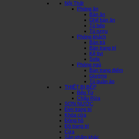
Nội Thất
Phòng ăn
Bàn ăn
Ghế bàn ăn
Tủ bếp
Tủ rượu
Phòng khách
Bàn trà
Bàn trang trí
Kệ tivi
Sofa
Phòng ngủ
Bàn trang điểm
Giường
Tủ quần áo
THIẾT BỊ BẾP
Bếp Từ
Chậu Rửa
SƠN NƯỚC
Đèn trang trí
Khóa cửa
Đồng hồ
Đồ trang trí
Cửa
Sản phẩm khác