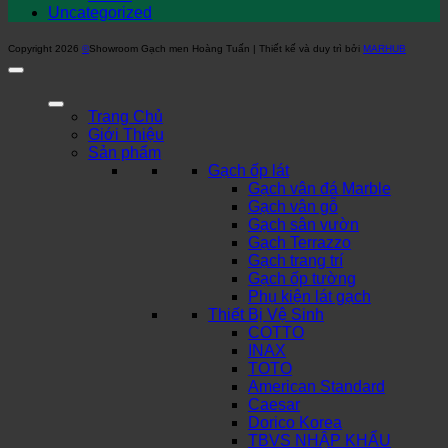
Uncategorized
Copyright 2026
©
Showroom Gạch men Hoàng Tuấn | Thiết kế và duy trì bởi
MARHUB
Trang Chủ
Giới Thiệu
Sản phẩm
Gạch ốp lát
Gạch vân đá Marble
Gạch vân gỗ
Gạch sân vườn
Gạch Terrazzo
Gạch trang trí
Gạch ốp tường
Phụ kiện lát gạch
Thiết Bị Vệ Sinh
COTTO
INAX
TOTO
American Standard
Caesar
Dorico Korea
TBVS NHẬP KHẨU