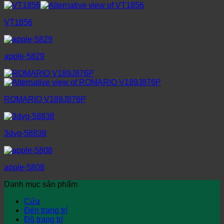
VT1856
apple-5829
ROMARIO V189J876P
3dvg-58838
apple-5808
Danh mục sản phẩm
Cửa
Đèn trang trí
Đồ trang trí