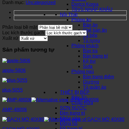
Danh mục:
Uncategorized
Dorico Korea
TBVS NHẬP KHẨU
Nội Thất
Phòng ăn
Bàn ăn
Phân loại bề mặt
Ghế bàn ăn
Lọc kích thước gạch
Tủ bếp
Xuất xứ
Tủ rượu
Phòng khách
Sản phẩm tương tự
Bàn trà
Bàn trang trí
Kệ tivi
Sofa
apple-5806
Phòng ngủ
Bàn trang điểm
Giường
Tủ quần áo
plus-5055
THIẾT BỊ BẾP
Bếp Từ
Chậu Rửa
SƠN NƯỚC
AMP-48006
Đèn trang trí
Khóa cửa
Đồng hồ
Đồ trang trí