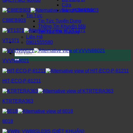
GẠCH MỜ 40X80
Cửa
Sản phẩm khác
Tin Tức
C88EB903
Tin Tức Tuyển Dụng
Thông Tin Khuyến Mãi
Tin Tức Thị Trường
Liên Hệ
VT1371
0901555580
Tìm
kiếm:
VVVN66021
HIT-ECO-P-61211
KTRTERA363
6018