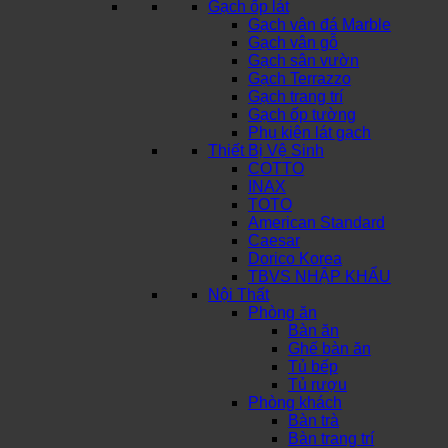
Gạch ốp lát
Gạch vân đá Marble
Gạch vân gỗ
Gạch sân vườn
Gạch Terrazzo
Gạch trang trí
Gạch ốp tường
Phụ kiện lát gạch
Thiết Bị Vệ Sinh
COTTO
INAX
TOTO
American Standard
Caesar
Dorico Korea
TBVS NHẬP KHẨU
Nội Thất
Phòng ăn
Bàn ăn
Ghế bàn ăn
Tủ bếp
Tủ rượu
Phòng khách
Bàn trà
Bàn trang trí