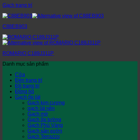
Gạch trang trí
C88EB903
ROMARIO C189J311P
Danh mục sản phẩm
Cửa
Đèn trang trí
Đồ trang trí
Đồng hồ
Gạch ốp lát
Gạch kim cương
gạch lát nền
Gạch mờ
Gạch ốp tường
Gạch Phủ Vàng
Gạch sân vườn
Gạch Terrazzo