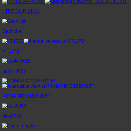
HIT-ECO-P-61211
Gạch thẻ
VT1372
apple-5829
ROMARIO C189J305P
plus5053