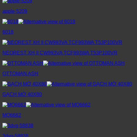
apple-5209
6018
NEOREST XH II CW993VA TCF993WA T53P100VR
OTTOMAN ASH
GẠCH MỜ 40X80
MQ6662
3dvg-58838