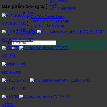
Cửa
Sản phẩm tương tự
Sản phẩm khác
Tin Tức
Tin Tức Tuyển Dụng
Thông Tin Khuyến Mãi
VVVSG66001
Tin Tức Thị Trường
Liên Hệ
0901555580
HIT-ECO-P-61207
Tìm
kiếm:
VT1371
apple-5808
VT1141-42-43
VT3789