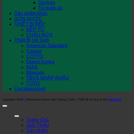
Giường
Tủ quần áo
Sản phẩm khác
SƠN NƯỚC
THIẾT BỊ BẾP
BẾP TỪ
CHẬU RỬA
Thiết Bị Vệ Sinh
American Standard
Caesar
COTTO
Dorico Korea
INAX
Mowoen
TBVS NHẬP KHẨU
TOTO
Uncategorized
Copyright 2026
©
Showroom Gạch men Hoàng Tuấn | Thiết kế và duy trì bởi
MARHUB
Trang Chủ
Giới Thiệu
Sản phẩm