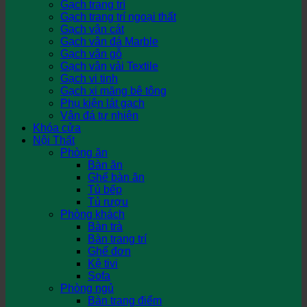
Gạch trang trí
Gạch trang trí ngoại thất
Gạch vân cát
Gạch vân đá Marble
Gạch vân gỗ
Gạch vân vải Textile
Gạch vi tinh
Gạch xi măng bê tông
Phụ kiện lát gạch
Vân đá tự nhiên
Khóa cửa
Nội Thất
Phòng ăn
Bàn ăn
Ghế bàn ăn
Tủ bếp
Tủ rượu
Phòng khách
Bàn trà
Bàn trang trí
Ghế đơn
Kệ tivi
Sofa
Phòng ngủ
Bàn trang điểm