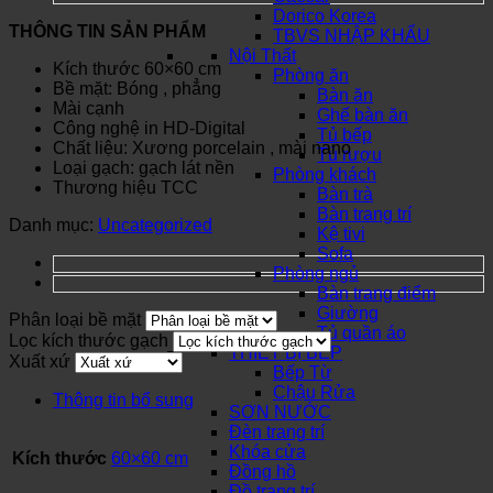
Dorico Korea
THÔNG TIN SẢN PHẨM
TBVS NHẬP KHẨU
Nội Thất
Kích thước 60×60 cm
Phòng ăn
Bề mặt: Bóng , phẳng
Bàn ăn
Mài cạnh
Ghế bàn ăn
Công nghệ in HD-Digital
Tủ bếp
Chất liệu: Xương porcelain , mài nano
Tủ rượu
Loại gạch: gạch lát nền
Phòng khách
Thương hiệu TCC
Bàn trà
Bàn trang trí
Danh mục:
Uncategorized
Kệ tivi
Sofa
Phòng ngủ
Bàn trang điểm
Giường
Phân loại bề mặt
Tủ quần áo
Lọc kích thước gạch
THIẾT BỊ BẾP
Xuất xứ
Bếp Từ
Chậu Rửa
Thông tin bổ sung
SƠN NƯỚC
Đèn trang trí
Khóa cửa
Kích thước
60×60 cm
Đồng hồ
Đồ trang trí