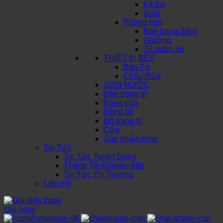
Kệ tivi
Sofa
Phòng ngủ
Bàn trang điểm
Giường
Tủ quần áo
THIẾT BỊ BẾP
Bếp Từ
Chậu Rửa
SƠN NƯỚC
Đèn trang trí
Khóa cửa
Đồng hồ
Đồ trang trí
Cửa
Sản phẩm khác
Tin Tức
Tin Tức Tuyển Dụng
Thông Tin Khuyến Mãi
Tin Tức Thị Trường
Liên Hệ
Gọi ngay