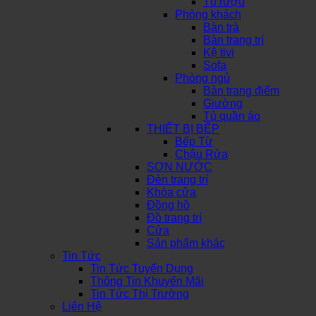
Tủ rượu
Phòng khách
Bàn trà
Bàn trang trí
Kệ tivi
Sofa
Phòng ngủ
Bàn trang điểm
Giường
Tủ quần áo
THIẾT BỊ BẾP
Bếp Từ
Chậu Rửa
SƠN NƯỚC
Đèn trang trí
Khóa cửa
Đồng hồ
Đồ trang trí
Cửa
Sản phẩm khác
Tin Tức
Tin Tức Tuyển Dụng
Thông Tin Khuyến Mãi
Tin Tức Thị Trường
Liên Hệ