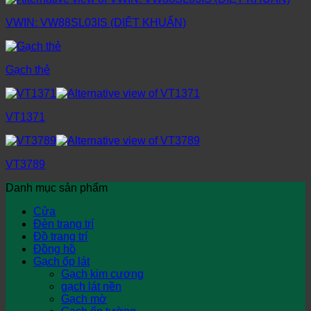
VWIN: VW88SL03IS (DIỆT KHUẨN)
Gạch thẻ
VT1371
VT3789
Danh mục sản phẩm
Cửa
Đèn trang trí
Đồ trang trí
Đồng hồ
Gạch ốp lát
Gạch kim cương
gạch lát nền
Gạch mờ