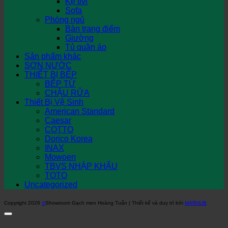
Kệ tivi
Sofa
Phòng ngủ
Bàn trang điểm
Giường
Tủ quần áo
Sản phẩm khác
SƠN NƯỚC
THIẾT BỊ BẾP
BẾP TỪ
CHẬU RỬA
Thiết Bị Vệ Sinh
American Standard
Caesar
COTTO
Dorico Korea
INAX
Mowoen
TBVS NHẬP KHẨU
TOTO
Uncategorized
Copyright 2026
©
Showroom Gạch men Hoàng Tuấn | Thiết kế và duy trì bởi
MARHUB