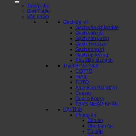
Trang Chủ
Giới Thiệu
Sản phẩm
Gạch ốp lát
Gạch vân đá Marble
Gạch vân gỗ
Gạch sân vườn
Gạch Terrazzo
Gạch trang trí
Gạch ốp tường
Phụ kiện lát gạch
Thiết Bị Vệ Sinh
COTTO
INAX
TOTO
American Standard
Caesar
Dorico Korea
TBVS NHẬP KHẨU
Nội Thất
Phòng ăn
Bàn ăn
Ghế bàn ăn
Tủ bếp