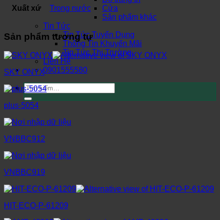
Xuất xứ
Trong nước
Cửa
Sản phẩm khác
Tin Tức
Tin Tức Tuyển Dụng
Sản phẩm tương tự
Thông Tin Khuyến Mãi
Tin Tức Thị Trường
Liên Hệ
0901555580
SKY ONYX
Tìm
kiếm:
plus-5054
VNBBC912
VNBBC919
HIT-ECO-P-61209