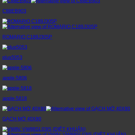
C88EB903
ROMARIO C189J305P
plus5053
apple-5806
apple-5818
GẠCH MỜ 40X80