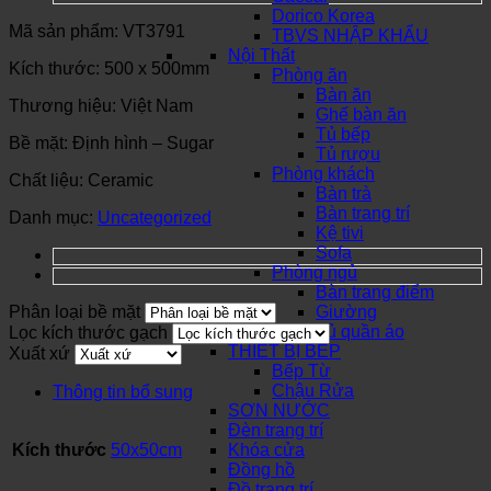
Dorico Korea
Mã sản phẩm: VT3791
TBVS NHẬP KHẨU
Nội Thất
Kích thước: 500 x 500mm
Phòng ăn
Bàn ăn
Thương hiệu: Việt Nam
Ghế bàn ăn
Tủ bếp
Bề mặt: Định hình – Sugar
Tủ rượu
Phòng khách
Chất liệu: Ceramic
Bàn trà
Bàn trang trí
Danh mục:
Uncategorized
Kệ tivi
Sofa
Phòng ngủ
Bàn trang điểm
Phân loại bề mặt
Giường
Tủ quần áo
Lọc kích thước gạch
THIẾT BỊ BẾP
Xuất xứ
Bếp Từ
Chậu Rửa
Thông tin bổ sung
SƠN NƯỚC
Đèn trang trí
Kích thước
50x50cm
Khóa cửa
Đồng hồ
Đồ trang trí