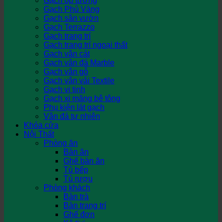
Gạch ốp tường
Gạch Phủ Vàng
Gạch sân vườn
Gạch Terrazzo
Gạch trang trí
Gạch trang trí ngoại thất
Gạch vân cát
Gạch vân đá Marble
Gạch vân gỗ
Gạch vân vải Textile
Gạch vi tinh
Gạch xi măng bê tông
Phụ kiện lát gạch
Vân đá tự nhiên
Khóa cửa
Nội Thất
Phòng ăn
Bàn ăn
Ghế bàn ăn
Tủ bếp
Tủ rượu
Phòng khách
Bàn trà
Bàn trang trí
Ghế đơn