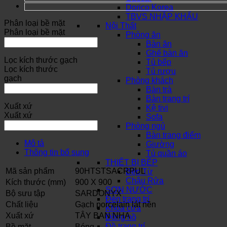
Dorico Korea
TBVS NHẬP KHẨU
Phân loại bề mặt
Nội Thất
Phân loại bề mặt
Phòng ăn
Bàn ăn
Ghế bàn ăn
Lọc kích thước gạch
Tủ bếp
Lọc kích thước
Tủ rượu
gạch
Phòng khách
Bàn trà
Bàn trang trí
Xuất xứ
Kệ tivi
Xuất xứ
Sofa
Phòng ngủ
Bàn trang điểm
Mô tả
Giường
Thông tin bổ sung
Tủ quần áo
THIẾT BỊ BẾP
Mã sản phẩm
90HTSTSACRPUL
Bếp Từ
Chậu Rửa
Kích thước (mm)
900 X 900
SƠN NƯỚC
Bộ sưu tập
SARDONYX
Đèn trang trí
Chất liệu
Gạch porcelain lát nền
Khóa cửa
Xuất xứ
TÂY BAN NHA
Đồng hồ
Đồ trang trí
Bề mặt
Bóng