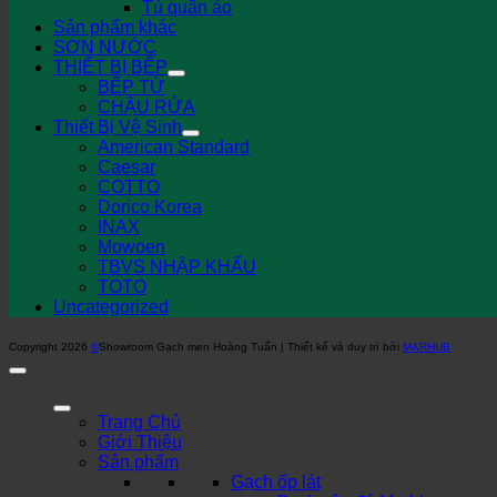
Tủ quần áo
Sản phẩm khác
SƠN NƯỚC
THIẾT BỊ BẾP
BẾP TỪ
CHẬU RỬA
Thiết Bị Vệ Sinh
American Standard
Caesar
COTTO
Dorico Korea
INAX
Mowoen
TBVS NHẬP KHẨU
TOTO
Uncategorized
Copyright 2026
©
Showroom Gạch men Hoàng Tuấn | Thiết kế và duy trì bởi
MARHUB
Trang Chủ
Giới Thiệu
Sản phẩm
Gạch ốp lát