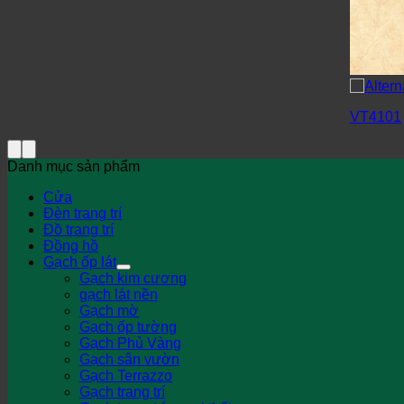
VT4101
Danh mục sản phẩm
Cửa
Đèn trang trí
Đồ trang trí
Đồng hồ
Gạch ốp lát
Gạch kim cương
gạch lát nền
Gạch mờ
Gạch ốp tường
Gạch Phủ Vàng
Gạch sân vườn
Gạch Terrazzo
Gạch trang trí