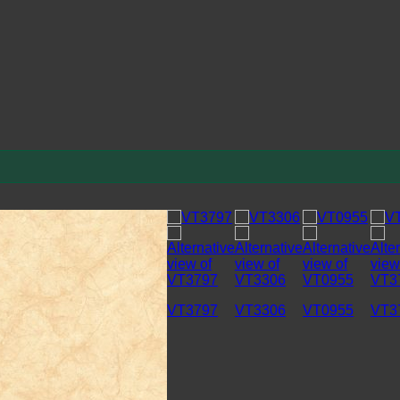
VT3797
VT3306
VT0955
VT3