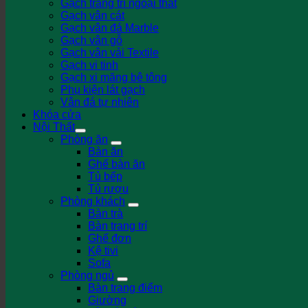
Gạch trang trí ngoại thất
Gạch vân cát
Gạch vân đá Marble
Gạch vân gỗ
Gạch vân vải Textile
Gạch vi tinh
Gạch xi măng bê tông
Phụ kiện lát gạch
Vân đá tự nhiên
Khóa cửa
Nội Thất
Phòng ăn
Bàn ăn
Ghế bàn ăn
Tủ bếp
Tủ rượu
Phòng khách
Bàn trà
Bàn trang trí
Ghế đơn
Kệ tivi
Sofa
Phòng ngủ
Bàn trang điểm
Giường