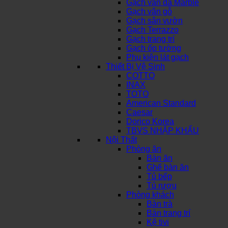
Gạch vân đá Marble
Gạch vân gỗ
Gạch sân vườn
Gạch Terrazzo
Gạch trang trí
Gạch ốp tường
Phụ kiện lát gạch
Thiết Bị Vệ Sinh
COTTO
INAX
TOTO
American Standard
Caesar
Dorico Korea
TBVS NHẬP KHẨU
Nội Thất
Phòng ăn
Bàn ăn
Ghế bàn ăn
Tủ bếp
Tủ rượu
Phòng khách
Bàn trà
Bàn trang trí
Kệ tivi