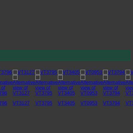
796
VT3127
VT3795
VT3405
VT0953
VT3794
VT