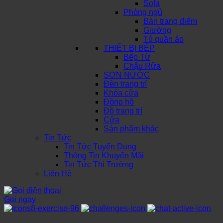
Sofa
Phòng ngủ
Bàn trang điểm
Giường
Tủ quần áo
THIẾT BỊ BẾP
Bếp Từ
Chậu Rửa
SƠN NƯỚC
Đèn trang trí
Khóa cửa
Đồng hồ
Đồ trang trí
Cửa
Sản phẩm khác
Tin Tức
Tin Tức Tuyển Dụng
Thông Tin Khuyến Mãi
Tin Tức Thị Trường
Liên Hệ
Gọi ngay