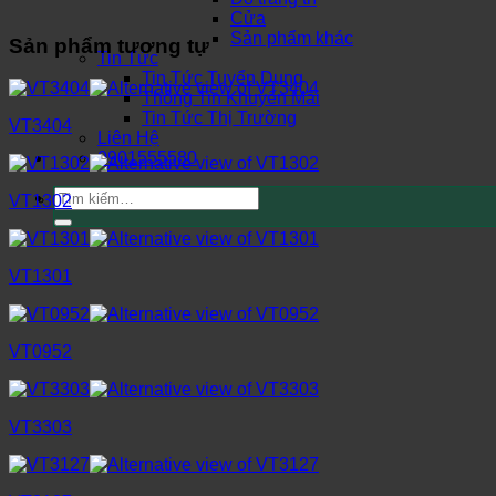
Cửa
Sản phẩm khác
Sản phẩm tương tự
Tin Tức
Tin Tức Tuyển Dụng
Thông Tin Khuyến Mãi
Tin Tức Thị Trường
VT3404
Liên Hệ
0901555580
Tìm
VT1302
kiếm:
VT1301
VT0952
VT3303