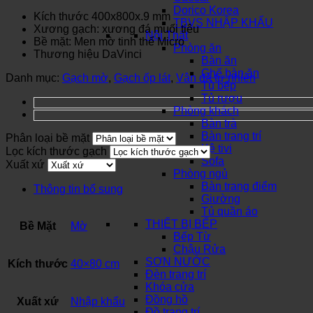
Dorico Korea
Kích thước 400x800x.9 mm
TBVS NHẬP KHẨU
Xương gạch: xương đá muối tiêu
Nội Thất
Bề mặt: Men mờ tinh thể Micro
Phòng ăn
Thương hiệu DaVinci
Bàn ăn
Ghế bàn ăn
Danh mục:
Gạch mờ
,
Gạch ốp lát
,
Vân đá tự nhiên
Tủ bếp
Tủ rượu
Phòng khách
Bàn trà
Bàn trang trí
Phân loại bề mặt
Kệ tivi
Lọc kích thước gạch
Sofa
Xuất xứ
Phòng ngủ
Bàn trang điểm
Thông tin bổ sung
Giường
Tủ quần áo
THIẾT BỊ BẾP
Bề Mặt
Mờ
Bếp Từ
Chậu Rửa
SƠN NƯỚC
Kích thước
40×80 cm
Đèn trang trí
Khóa cửa
Đồng hồ
Xuất xứ
Nhập khẩu
Đồ trang trí