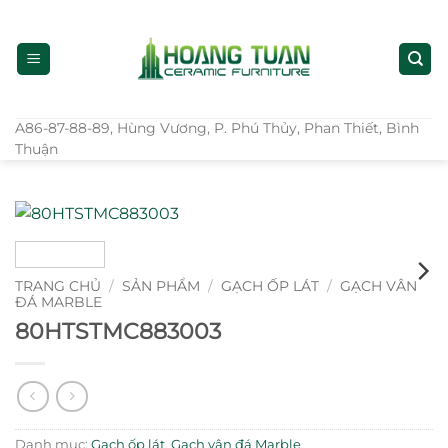
Bỏ
qua
nội
dung
A86-87-88-89, Hùng Vương, P. Phú Thủy, Phan Thiết, Bình
Thuận
TRANG CHỦ
/
SẢN PHẨM
/
GẠCH ỐP LÁT
/
GẠCH VÂN
ĐÁ MARBLE
80HTSTMC883003
Danh mục:
Gạch ốp lát
,
Gạch vân đá Marble