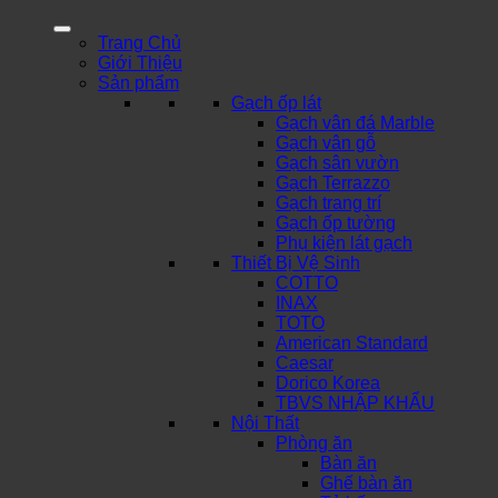
Trang Chủ
Giới Thiệu
Sản phẩm
Gạch ốp lát
Gạch vân đá Marble
Gạch vân gỗ
Gạch sân vườn
Gạch Terrazzo
Gạch trang trí
Gạch ốp tường
Phụ kiện lát gạch
Thiết Bị Vệ Sinh
COTTO
INAX
TOTO
American Standard
Caesar
Dorico Korea
TBVS NHẬP KHẨU
Nội Thất
Phòng ăn
Bàn ăn
Ghế bàn ăn