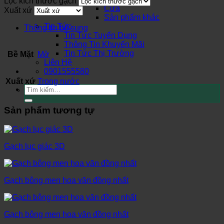
Lọc kích thước gạch
Cửa
Xuất xứ
Sản phẩm khác
Tin Tức
Thông tin bổ sung
Tin Tức Tuyển Dụng
Thông Tin Khuyến Mãi
Tin Tức Thị Trường
Bề Mặt
Mờ
Liên Hệ
0901555580
Xuất xứ
Trong nước
Tìm
kiếm:
Sản phẩm tương tự
Gạch lục giác 3D
Gạch bông men hoa văn đồng nhất
Gạch bông men hoa văn đồng nhất