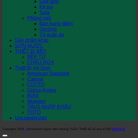
Ghế đơn
Kệ tivi
Sofa
Phòng ngủ
Bàn trang điểm
Giường
Tủ quần áo
Sản phẩm khác
SƠN NƯỚC
THIẾT BỊ BẾP
BẾP TỪ
CHẬU RỬA
Thiết Bị Vệ Sinh
American Standard
Caesar
COTTO
Dorico Korea
INAX
Mowoen
TBVS NHẬP KHẨU
TOTO
Uncategorized
Copyright 2026
©
Showroom Gạch men Hoàng Tuấn | Thiết kế và duy trì bởi
MARHUB