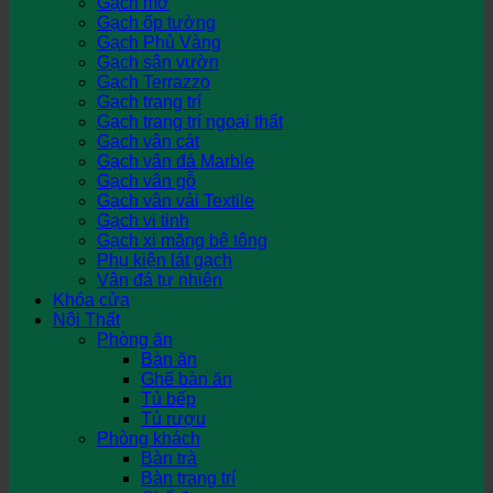
Gạch mờ
Gạch ốp tường
Gạch Phủ Vàng
Gạch sân vườn
Gạch Terrazzo
Gạch trang trí
Gạch trang trí ngoại thất
Gạch vân cát
Gạch vân đá Marble
Gạch vân gỗ
Gạch vân vải Textile
Gạch vi tinh
Gạch xi măng bê tông
Phụ kiện lát gạch
Vân đá tự nhiên
Khóa cửa
Nội Thất
Phòng ăn
Bàn ăn
Ghế bàn ăn
Tủ bếp
Tủ rượu
Phòng khách
Bàn trà
Bàn trang trí