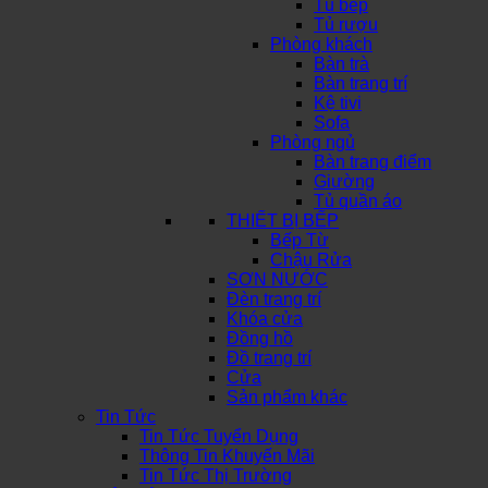
Tủ bếp
Tủ rượu
Phòng khách
Bàn trà
Bàn trang trí
Kệ tivi
Sofa
Phòng ngủ
Bàn trang điểm
Giường
Tủ quần áo
THIẾT BỊ BẾP
Bếp Từ
Chậu Rửa
SƠN NƯỚC
Đèn trang trí
Khóa cửa
Đồng hồ
Đồ trang trí
Cửa
Sản phẩm khác
Tin Tức
Tin Tức Tuyển Dụng
Thông Tin Khuyến Mãi
Tin Tức Thị Trường