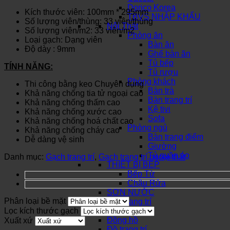
Dorico Korea
Kích thước viên: 100mm * 295mm
TBVS NHẬP KHẨU
Số lượng viên/thùng: 33 viên/thùng
Nội Thất
Số lượng viên/m2: 33 viên/m2
Phòng ăn
Loại gạch: Dạng viên
Bàn ăn
Độ dày : 9mm
Ghế bàn ăn
Tủ bếp
TÍNH NĂNG:
Tủ rượu
Phòng khách
Thi công bằng keo Chuyên dụng
Bàn trà
Khả năng chống tia tử ngoại cao
Bàn trang trí
Khả năng chống thấm cao
Kệ tivi
Khả năng chống xước cao
Sofa
Khả năng chống hoá chất cao
Phòng ngủ
Khả năng chống cháy cao
Bàn trang điểm
Dễ dàng vệ sinh
Giường
Tủ quần áo
Danh mục:
Gạch trang trí
,
Gạch trang trí ngoại thất
THIẾT BỊ BẾP
Bếp Từ
Chậu Rửa
SƠN NƯỚC
Phân loại bề mặt
Đèn trang trí
Lọc kích thước gạch
Khóa cửa
Đồng hồ
Xuất xứ
Đồ trang trí