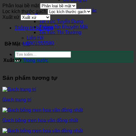
Cửa
Phân loại bề mặt
Sản phẩm khác
Lọc kích thước gạch
Tin Tức
Xuất xứ
Tin Tức Tuyển Dụng
Thông Tin Khuyến Mãi
Thông tin bổ sung
Tin Tức Thị Trường
Liên Hệ
0901555580
Bề Mặt
Mờ
Tìm
kiếm:
Xuất xứ
Trong nước
Sản phẩm tương tự
Gạch trang trí
Gạch bông men hoa văn đồng nhất