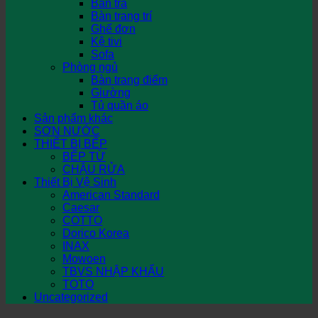
Bàn trà
Bàn trang trí
Ghế đơn
Kệ tivi
Sofa
Phòng ngủ
Bàn trang điểm
Giường
Tủ quần áo
Sản phẩm khác
SƠN NƯỚC
THIẾT BỊ BẾP
BẾP TỪ
CHẬU RỬA
Thiết Bị Vệ Sinh
American Standard
Caesar
COTTO
Dorico Korea
INAX
Mowoen
TBVS NHẬP KHẨU
TOTO
Uncategorized