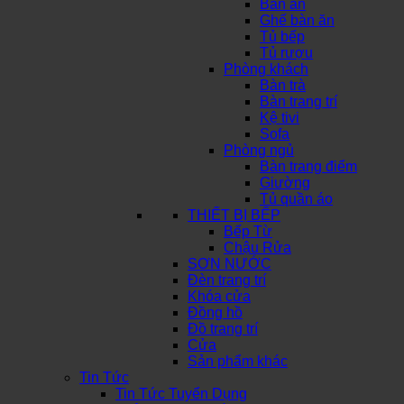
Bàn ăn
Ghế bàn ăn
Tủ bếp
Tủ rượu
Phòng khách
Bàn trà
Bàn trang trí
Kệ tivi
Sofa
Phòng ngủ
Bàn trang điểm
Giường
Tủ quần áo
THIẾT BỊ BẾP
Bếp Từ
Chậu Rửa
SƠN NƯỚC
Đèn trang trí
Khóa cửa
Đồng hồ
Đồ trang trí
Cửa
Sản phẩm khác
Tin Tức
Tin Tức Tuyển Dụng