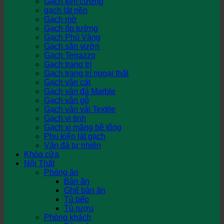
Gạch kim cương
gạch lát nền
Gạch mờ
Gạch ốp tường
Gạch Phủ Vàng
Gạch sân vườn
Gạch Terrazzo
Gạch trang trí
Gạch trang trí ngoại thất
Gạch vân cát
Gạch vân đá Marble
Gạch vân gỗ
Gạch vân vải Textile
Gạch vi tinh
Gạch xi măng bê tông
Phụ kiện lát gạch
Vân đá tự nhiên
Khóa cửa
Nội Thất
Phòng ăn
Bàn ăn
Ghế bàn ăn
Tủ bếp
Tủ rượu
Phòng khách