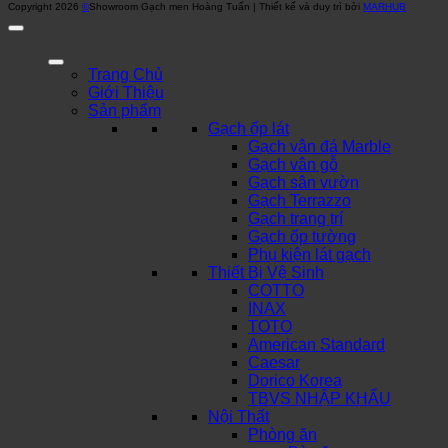
Copyright 2026
©
Showroom Gạch men Hoàng Tuấn | Thiết kế và duy trì bởi
MARHUB
Trang Chủ
Giới Thiệu
Sản phẩm
Gạch ốp lát
Gạch vân đá Marble
Gạch vân gỗ
Gạch sân vườn
Gạch Terrazzo
Gạch trang trí
Gạch ốp tường
Phụ kiện lát gạch
Thiết Bị Vệ Sinh
COTTO
INAX
TOTO
American Standard
Caesar
Dorico Korea
TBVS NHẬP KHẨU
Nội Thất
Phòng ăn