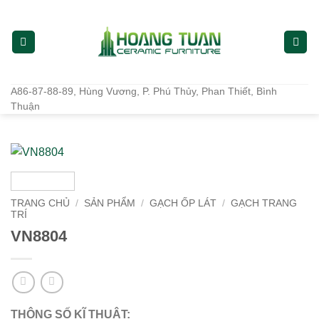
Bỏ
qua
nội
dung
A86-87-88-89, Hùng Vương, P. Phú Thủy, Phan Thiết, Bình
Thuận
TRANG CHỦ
/
SẢN PHẨM
/
GẠCH ỐP LÁT
/
GẠCH TRANG
TRÍ
VN8804
THÔNG SỐ KĨ THUẬT: