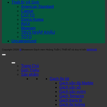
Thiết Bị Vệ Sinh
American Standard
Caesar
COTTO
Dorico Korea
INAX
Mowoen
TBVS NHẬP KHẨU
TOTO
Uncategorized
Copyright 2026
©
Showroom Gạch men Hoàng Tuấn | Thiết kế và duy trì bởi
MARHUB
Trang Chủ
Giới Thiệu
Sản phẩm
Gạch ốp lát
Gạch vân đá Marble
Gạch vân gỗ
Gạch sân vườn
Gạch Terrazzo
Gạch trang trí
Gạch ốp tường