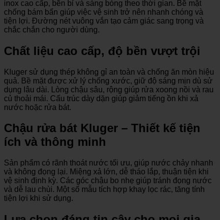
inox cao cấp, bền bỉ và sáng bóng theo thời gian. Bề mặt
chống bám bẩn giúp việc vệ sinh trở nên nhanh chóng và
tiện lợi. Đường nét vuông vắn tạo cảm giác sang trọng và
chắc chắn cho người dùng.
Chất liệu cao cấp, độ bền vượt trội
Kluger sử dụng thép không gỉ an toàn và chống ăn mòn hiệu
quả. Bề mặt được xử lý chống xước, giữ độ sáng mịn dù sử
dụng lâu dài. Lòng chậu sâu, rộng giúp rửa xoong nồi và rau
củ thoải mái. Cấu trúc dày dặn giúp giảm tiếng ồn khi xả
nước hoặc rửa bát.
Chậu rửa bát Kluger – Thiết kế tiện
ích và thông minh
Sản phẩm có rãnh thoát nước tối ưu, giúp nước chảy nhanh
và không đọng lại. Miệng xả lớn, dễ tháo lắp, thuận tiện khi
vệ sinh định kỳ. Các góc chậu bo nhẹ giúp tránh đọng nước
và dễ lau chùi. Một số mẫu tích hợp khay lọc rác, tăng tính
tiện lợi khi sử dụng.
Lựa chọn đáng tin cậy cho mọi gia