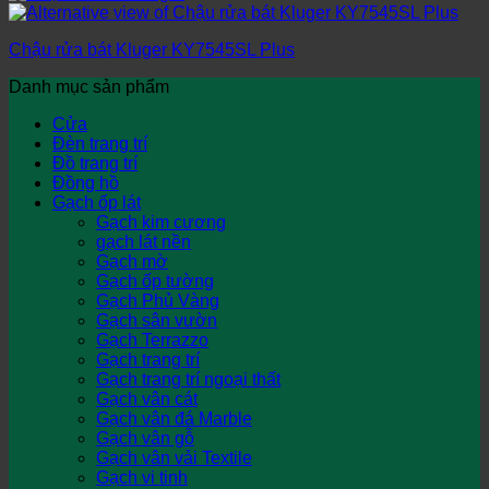
Chậu rửa bát Kluger KY7545SL Plus
Danh mục sản phẩm
Cửa
Đèn trang trí
Đồ trang trí
Đồng hồ
Gạch ốp lát
Gạch kim cương
gạch lát nền
Gạch mờ
Gạch ốp tường
Gạch Phủ Vàng
Gạch sân vườn
Gạch Terrazzo
Gạch trang trí
Gạch trang trí ngoại thất
Gạch vân cát
Gạch vân đá Marble
Gạch vân gỗ
Gạch vân vải Textile
Gạch vi tinh