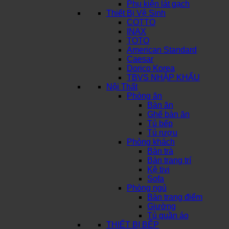
Phụ kiện lát gạch
Thiết Bị Vệ Sinh
COTTO
INAX
TOTO
American Standard
Caesar
Dorico Korea
TBVS NHẬP KHẨU
Nội Thất
Phòng ăn
Bàn ăn
Ghế bàn ăn
Tủ bếp
Tủ rượu
Phòng khách
Bàn trà
Bàn trang trí
Kệ tivi
Sofa
Phòng ngủ
Bàn trang điểm
Giường
Tủ quần áo
THIẾT BỊ BẾP