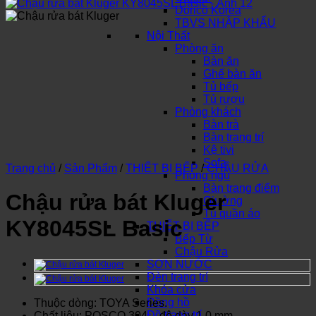
Dorico Korea
TBVS NHẬP KHẨU
Nội Thất
Phòng ăn
Bàn ăn
Ghế bàn ăn
Tủ bếp
Tủ rượu
Phòng khách
Bàn trà
Bàn trang trí
Kệ tivi
Sofa
Trang chủ
/
Sản Phẩm
/
THIẾT BỊ BẾP
/
CHẬU RỬA
Phòng ngủ
Bàn trang điểm
Chậu rửa bát Kluger
Giường
Tủ quần áo
KY8045SL Basic
THIẾT BỊ BẾP
Bếp Từ
Chậu Rửa
SƠN NƯỚC
Đèn trang trí
Khóa cửa
Đồng hồ
Thuộc dòng: TOYA Series.
Đồ trang trí
Chất liệu: POSCO 304 – độ dày 1.0 mm.