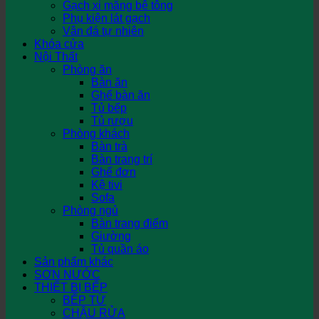
Gạch xi măng bê tông
Phụ kiện lát gạch
Vân đá tự nhiên
Khóa cửa
Nội Thất
Phòng ăn
Bàn ăn
Ghế bàn ăn
Tủ bếp
Tủ rượu
Phòng khách
Bàn trà
Bàn trang trí
Ghế đơn
Kệ tivi
Sofa
Phòng ngủ
Bàn trang điểm
Giường
Tủ quần áo
Sản phẩm khác
SƠN NƯỚC
THIẾT BỊ BẾP
BẾP TỪ
CHẬU RỬA