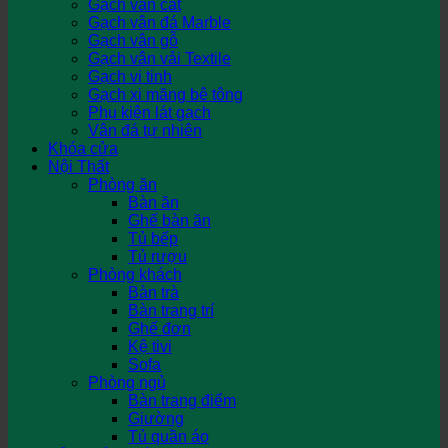
Gạch vân cát
Gạch vân đá Marble
Gạch vân gỗ
Gạch vân vải Textile
Gạch vi tinh
Gạch xi măng bê tông
Phụ kiện lát gạch
Vân đá tự nhiên
Khóa cửa
Nội Thất
Phòng ăn
Bàn ăn
Ghế bàn ăn
Tủ bếp
Tủ rượu
Phòng khách
Bàn trà
Bàn trang trí
Ghế đơn
Kệ tivi
Sofa
Phòng ngủ
Bàn trang điểm
Giường
Tủ quần áo