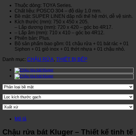
Thuộc dòng: TOYA Series.
Chất liệu: POSCO 304 – độ dày 1.0 mm.
Bề mặt: SUPER LINEN dập nổi thế hệ mới, dễ vệ sinh.
Kích thước (mm): 750 x 450 x 205.
– Lắp dương (mm): 720 x 420 – góc bo 4R17.
– Lắp âm (mm): 710 x 410 – góc bo 4R12.
Phiên bản: Plus.
Bộ sản phẩm bao gồm: 01 chậu rửa + 01 bát rác + 01
Siphon + 01 giỏ inox + 01 thớt nhựa + 01 chậu nhỏ.
Danh mục:
CHẬU RỬA
,
THIẾT BỊ BẾP
Mô tả
Chậu rửa bát Kluger – Thiết kế tinh tế