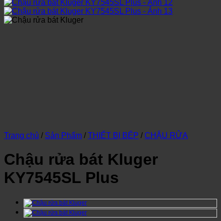
Trang chủ
/
Sản Phẩm
/
THIẾT BỊ BẾP
/
CHẬU RỬA
Chậu rửa bát Kluger
KY7545SL Plus