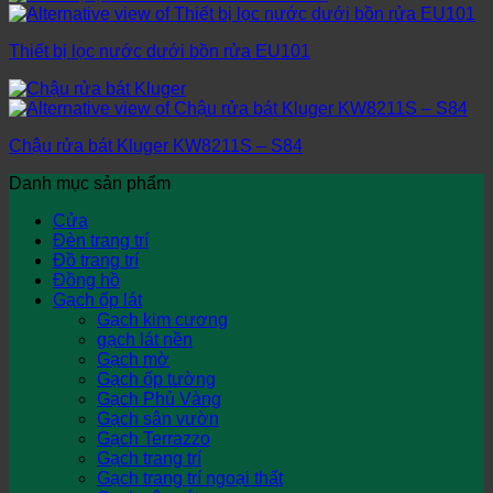
Thiết bị lọc nước dưới bồn rửa EU101
Chậu rửa bát Kluger KW8211S – S84
Danh mục sản phẩm
Cửa
Đèn trang trí
Đồ trang trí
Đồng hồ
Gạch ốp lát
Gạch kim cương
gạch lát nền
Gạch mờ
Gạch ốp tường
Gạch Phủ Vàng
Gạch sân vườn
Gạch Terrazzo
Gạch trang trí
Gạch trang trí ngoại thất