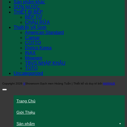
Sản phẩm khác
SƠN NƯỚC
THIẾT BỊ BẾP
BẾP TỪ
CHẬU RỬA
Thiết Bị Vệ Sinh
American Standard
Caesar
COTTO
Dorico Korea
INAX
Mowoen
TBVS NHẬP KHẨU
TOTO
Uncategorized
Copyright 2026
©
Showroom Gạch men Hoàng Tuấn | Thiết kế và duy trì bởi
MARHUB
Trang Chủ
Giới Thiệu
Sản phẩm