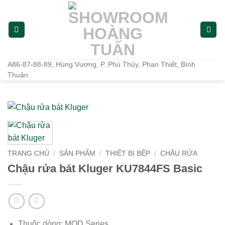
Bỏ
qua
nội
dung
A86-87-88-89, Hùng Vương, P. Phú Thủy, Phan Thiết, Bình
Thuận
TRANG CHỦ
/
SẢN PHẨM
/
THIẾT BỊ BẾP
/
CHẬU RỬA
Chậu rửa bát Kluger KU7844FS Basic
Thuộc dòng: MOD Series.