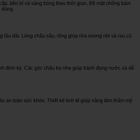
cấp, bền bỉ và sáng bóng theo thời gian. Bề mặt chống bám
i dùng.
lâu dài. Lòng chậu sâu, rộng giúp rửa xoong nồi và rau củ
inh định kỳ. Các góc chậu bo nhẹ giúp tránh đọng nước và dễ
ảo an toàn sức khỏe. Thiết kế tinh tế giúp nâng tầm thẩm mỹ