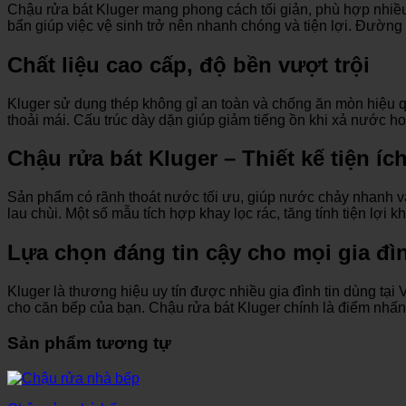
Chậu rửa bát Kluger mang phong cách tối giản, phù hợp nhiều
bẩn giúp việc vệ sinh trở nên nhanh chóng và tiện lợi. Đườn
Chất liệu cao cấp, độ bền vượt trội
Kluger sử dụng thép không gỉ an toàn và chống ăn mòn hiệu q
thoải mái. Cấu trúc dày dặn giúp giảm tiếng ồn khi xả nước ho
Chậu rửa bát Kluger – Thiết kế tiện í
Sản phẩm có rãnh thoát nước tối ưu, giúp nước chảy nhanh và 
lau chùi. Một số mẫu tích hợp khay lọc rác, tăng tính tiện lợi k
Lựa chọn đáng tin cậy cho mọi gia đì
Kluger là thương hiệu uy tín được nhiều gia đình tin dùng tạ
cho căn bếp của bạn. Chậu rửa bát Kluger chính là điểm nhấn
Sản phẩm tương tự