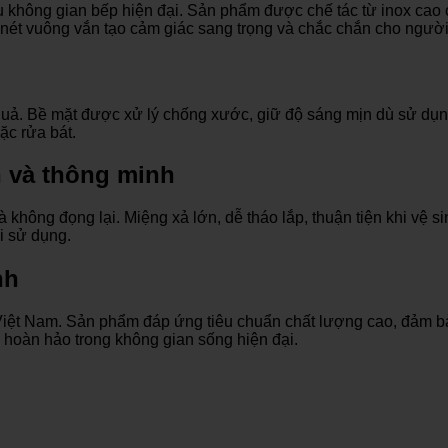
 không gian bếp hiện đại. Sản phẩm được chế tác từ inox cao 
g nét vuông vắn tạo cảm giác sang trọng và chắc chắn cho ngườ
uả. Bề mặt được xử lý chống xước, giữ độ sáng mịn dù sử dụng 
ặc rửa bát.
ch và thông minh
không đọng lại. Miệng xả lớn, dễ tháo lắp, thuận tiện khi vệ s
hi sử dụng.
nh
i Việt Nam. Sản phẩm đáp ứng tiêu chuẩn chất lượng cao, đảm b
 hoàn hảo trong không gian sống hiện đại.