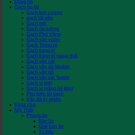
Đồng hồ
Gạch ốp lát
Gạch kim cương
gạch lát nền
Gạch mờ
Gạch ốp tường
Gạch Phủ Vàng
Gạch sân vườn
Gạch Terrazzo
Gạch trang trí
Gạch trang trí ngoại thất
Gạch vân cát
Gạch vân đá Marble
Gạch vân gỗ
Gạch vân vải Textile
Gạch vi tinh
Gạch xi măng bê tông
Phụ kiện lát gạch
Vân đá tự nhiên
Khóa cửa
Nội Thất
Phòng ăn
Bàn ăn
Ghế bàn ăn
Tủ bếp