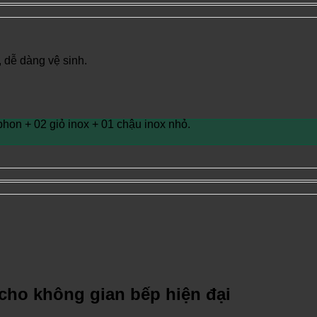
dễ dàng vệ sinh.
hon + 02 giỏ inox + 01 chậu inox nhỏ.
ế cho không gian bếp hiện đại