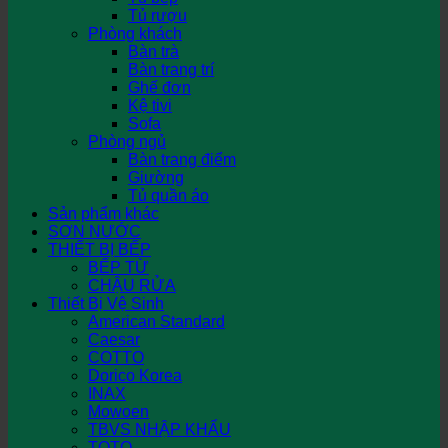
Tủ rượu
Phòng khách
Bàn trà
Bàn trang trí
Ghế đơn
Kệ tivi
Sofa
Phòng ngủ
Bàn trang điểm
Giường
Tủ quần áo
Sản phẩm khác
SƠN NƯỚC
THIẾT BỊ BẾP
BẾP TỪ
CHẬU RỬA
Thiết Bị Vệ Sinh
American Standard
Caesar
COTTO
Dorico Korea
INAX
Mowoen
TBVS NHẬP KHẨU
TOTO