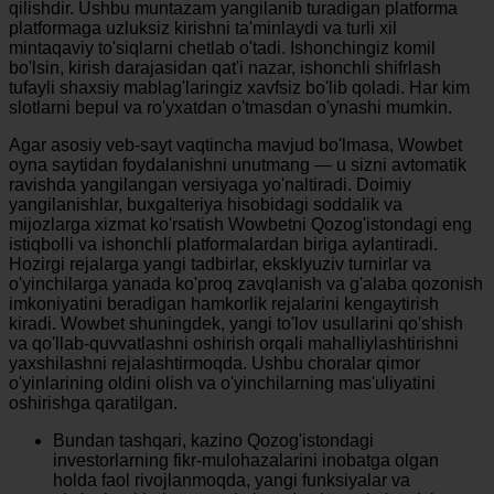
qilishdir. Ushbu muntazam yangilanib turadigan platforma
platformaga uzluksiz kirishni ta'minlaydi va turli xil
mintaqaviy to'siqlarni chetlab o'tadi. Ishonchingiz komil
bo'lsin, kirish darajasidan qat'i nazar, ishonchli shifrlash
tufayli shaxsiy mablag'laringiz xavfsiz bo'lib qoladi. Har kim
slotlarni bepul va ro'yxatdan o'tmasdan o'ynashi mumkin.
Agar asosiy veb-sayt vaqtincha mavjud bo'lmasa, Wowbet
oyna saytidan foydalanishni unutmang — u sizni avtomatik
ravishda yangilangan versiyaga yo'naltiradi. Doimiy
yangilanishlar, buxgalteriya hisobidagi soddalik va
mijozlarga xizmat ko'rsatish Wowbetni Qozog'istondagi eng
istiqbolli va ishonchli platformalardan biriga aylantiradi.
Hozirgi rejalarga yangi tadbirlar, eksklyuziv turnirlar va
o'yinchilarga yanada ko'proq zavqlanish va g'alaba qozonish
imkoniyatini beradigan hamkorlik rejalarini kengaytirish
kiradi. Wowbet shuningdek, yangi to'lov usullarini qo'shish
va qo'llab-quvvatlashni oshirish orqali mahalliylashtirishni
yaxshilashni rejalashtirmoqda. Ushbu choralar qimor
o'yinlarining oldini olish va o'yinchilarning mas'uliyatini
oshirishga qaratilgan.
Bundan tashqari, kazino Qozog'istondagi
investorlarning fikr-mulohazalarini inobatga olgan
holda faol rivojlanmoqda, yangi funksiyalar va