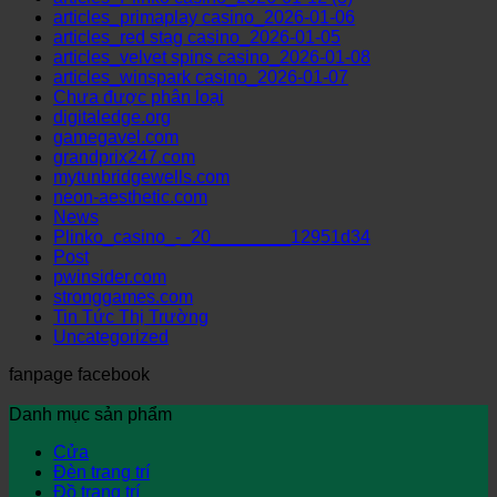
articles_primaplay casino_2026-01-06
articles_red stag casino_2026-01-05
articles_velvet spins casino_2026-01-08
articles_winspark casino_2026-01-07
Chưa được phân loại
digitaledge.org
gamegavel.com
grandprix247.com
mytunbridgewells.com
neon-aesthetic.com
News
Plinko_casino_-_20________12951d34
Post
pwinsider.com
stronggames.com
Tin Tức Thị Trường
Uncategorized
fanpage facebook
Danh mục sản phẩm
Cửa
Đèn trang trí
Đồ trang trí