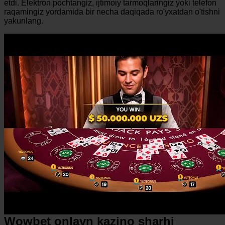
etdi. Elektron pochtangiz, ijtimoiy tarmoqlaringiz yoki telefon
raqamingiz yordamida bir necha daqiqada ro'yxatdan o'tishni
yakunlang.
Wowbet onlayn kazino sharhi