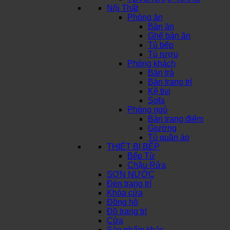
Nội Thất
Phòng ăn
Bàn ăn
Ghế bàn ăn
Tủ bếp
Tủ rượu
Phòng khách
Bàn trà
Bàn trang trí
Kệ tivi
Sofa
Phòng ngủ
Bàn trang điểm
Giường
Tủ quần áo
THIẾT BỊ BẾP
Bếp Từ
Chậu Rửa
SƠN NƯỚC
Đèn trang trí
Khóa cửa
Đồng hồ
Đồ trang trí
Cửa
Sản phẩm khác