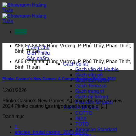
Bỏ
qua
nội
dung
Menu
A86-87-88-89, Hùng Vương, P. Phú Thủy, Phan Thiết,
Trang Chủ
Bình Thuận
Giới Thiệu
Sản phẩm
A86-87-88-89, Hùng Vương, P. Phú Thủy, Phan Thiết,
Gạch ốp lát
Bình Thuận
Gạch vân đá Marble
Gạch vân gỗ
Plinko Casino’s New Games: A Comprehensive Review 2024
Gạch sân vườn
Gạch Terrazzo
12/01/2026
Gạch trang trí
Gạch ốp tường
Plinko Casino’s New Games: A Comprehensive Review
Phụ kiện lát gạch
2024 Plinko casino has introduced a range of [...]
Thiết Bị Vệ Sinh
COTTO
Danh mục
INAX
TOTO
1
American Standard
articles_brutal casino_2026-01-07
Caesar