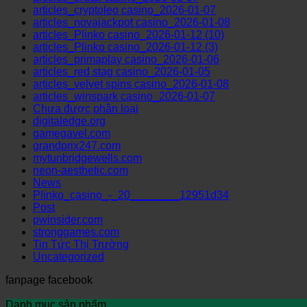
articles_cryptoleo casino_2026-01-07
articles_novajackpot casino_2026-01-08
articles_Plinko casino_2026-01-12 (10)
articles_Plinko casino_2026-01-12 (3)
articles_primaplay casino_2026-01-06
articles_red stag casino_2026-01-05
articles_velvet spins casino_2026-01-08
articles_winspark casino_2026-01-07
Chưa được phân loại
digitaledge.org
gamegavel.com
grandprix247.com
mytunbridgewells.com
neon-aesthetic.com
News
Plinko_casino_-_20________12951d34
Post
pwinsider.com
stronggames.com
Tin Tức Thị Trường
Uncategorized
fanpage facebook
Danh mục sản phẩm