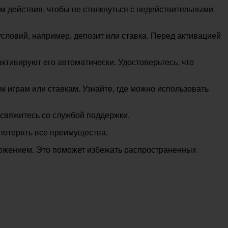
м действия, чтобы не столкнуться с недействительными
овий, например, депозит или ставка. Перед активацией
ктивируют его автоматически. Удостоверьтесь, что
играм или ставкам. Узнайте, где можно использовать
, свяжитесь со службой поддержки.
 потерять все преимущества.
дложением. Это поможет избежать распространенных