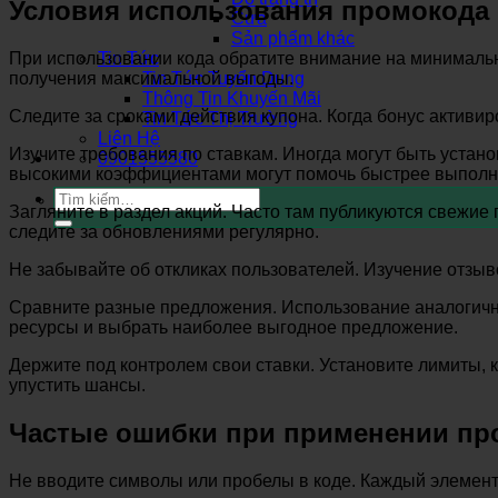
Условия использования промокода
Cửa
Sản phẩm khác
Tin Tức
При использовании кода обратите внимание на минимальн
Tin Tức Tuyển Dụng
получения максимальной выгоды.
Thông Tin Khuyến Mãi
Следите за сроками действия купона. Когда бонус активи
Tin Tức Thị Trường
Liên Hệ
Изучите требования по ставкам. Иногда могут быть устан
0901555580
высокими коэффициентами могут помочь быстрее выполня
Tìm
kiếm:
Загляните в раздел акций. Часто там публикуются свежие
следите за обновлениями регулярно.
Не забывайте об откликах пользователей. Изучение отзыв
Сравните разные предложения. Использование аналогичны
ресурсы и выбрать наиболее выгодное предложение.
Держите под контролем свои ставки. Установите лимиты, 
упустить шансы.
Частые ошибки при применении про
Не вводите символы или пробелы в коде. Каждый элемент 