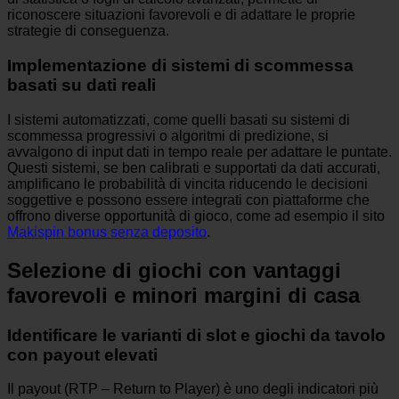
riconoscere situazioni favorevoli e di adattare le proprie
strategie di conseguenza.
Implementazione di sistemi di scommessa
basati su dati reali
I sistemi automatizzati, come quelli basati su sistemi di
scommessa progressivi o algoritmi di predizione, si
avvalgono di input dati in tempo reale per adattare le puntate.
Questi sistemi, se ben calibrati e supportati da dati accurati,
amplificano le probabilità di vincita riducendo le decisioni
soggettive e possono essere integrati con piattaforme che
offrono diverse opportunità di gioco, come ad esempio il sito
Makispin bonus senza deposito
.
Selezione di giochi con vantaggi
favorevoli e minori margini di casa
Identificare le varianti di slot e giochi da tavolo
con payout elevati
Il payout (RTP – Return to Player) è uno degli indicatori più