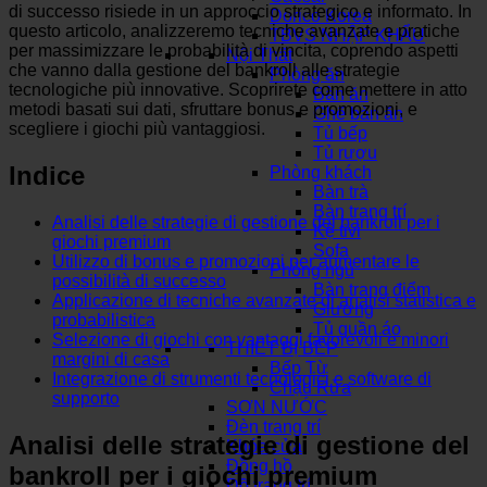
di successo risiede in un approccio strategico e informato. In
Dorico Korea
questo articolo, analizzeremo tecniche avanzate e pratiche
TBVS NHẬP KHẨU
per massimizzare le probabilità di vincita, coprendo aspetti
Nội Thất
che vanno dalla gestione del bankroll alle strategie
Phòng ăn
tecnologiche più innovative. Scoprirete come mettere in atto
Bàn ăn
metodi basati sui dati, sfruttare bonus e promozioni, e
Ghế bàn ăn
scegliere i giochi più vantaggiosi.
Tủ bếp
Tủ rượu
Indice
Phòng khách
Bàn trà
Bàn trang trí
Analisi delle strategie di gestione del bankroll per i
Kệ tivi
giochi premium
Sofa
Utilizzo di bonus e promozioni per aumentare le
Phòng ngủ
possibilità di successo
Bàn trang điểm
Applicazione di tecniche avanzate di analisi statistica e
Giường
probabilistica
Tủ quần áo
Selezione di giochi con vantaggi favorevoli e minori
THIẾT BỊ BẾP
margini di casa
Bếp Từ
Integrazione di strumenti tecnologici e software di
Chậu Rửa
supporto
SƠN NƯỚC
Đèn trang trí
Analisi delle strategie di gestione del
Khóa cửa
Đồng hồ
bankroll per i giochi premium
Đồ trang trí