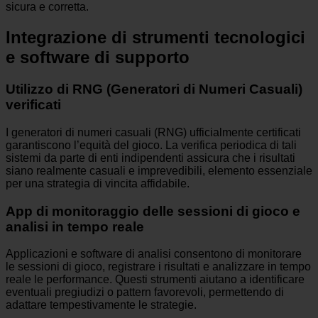
sicura e corretta.
Integrazione di strumenti tecnologici
e software di supporto
Utilizzo di RNG (Generatori di Numeri Casuali)
verificati
I generatori di numeri casuali (RNG) ufficialmente certificati
garantiscono l’equità del gioco. La verifica periodica di tali
sistemi da parte di enti indipendenti assicura che i risultati
siano realmente casuali e imprevedibili, elemento essenziale
per una strategia di vincita affidabile.
App di monitoraggio delle sessioni di gioco e
analisi in tempo reale
Applicazioni e software di analisi consentono di monitorare
le sessioni di gioco, registrare i risultati e analizzare in tempo
reale le performance. Questi strumenti aiutano a identificare
eventuali pregiudizi o pattern favorevoli, permettendo di
adattare tempestivamente le strategie.