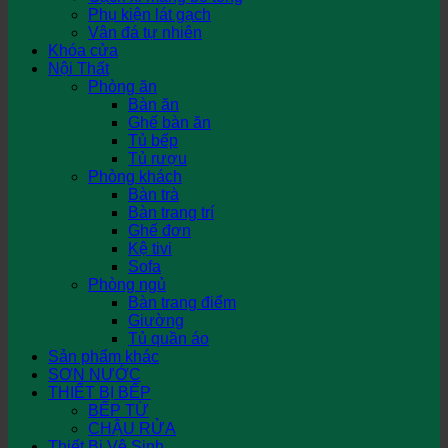
Phụ kiện lát gạch
Vân đá tự nhiên
Khóa cửa
Nội Thất
Phòng ăn
Bàn ăn
Ghế bàn ăn
Tủ bếp
Tủ rượu
Phòng khách
Bàn trà
Bàn trang trí
Ghế đơn
Kệ tivi
Sofa
Phòng ngủ
Bàn trang điểm
Giường
Tủ quần áo
Sản phẩm khác
SƠN NƯỚC
THIẾT BỊ BẾP
BẾP TỪ
CHẬU RỬA
Thiết Bị Vệ Sinh