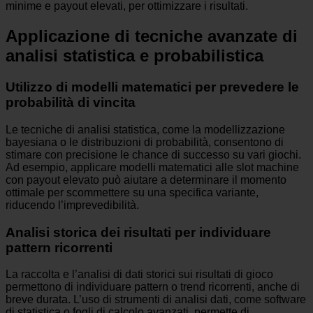
minime e payout elevati, per ottimizzare i risultati.
Applicazione di tecniche avanzate di
analisi statistica e probabilistica
Utilizzo di modelli matematici per prevedere le
probabilità di vincita
Le tecniche di analisi statistica, come la modellizzazione
bayesiana o le distribuzioni di probabilità, consentono di
stimare con precisione le chance di successo su vari giochi.
Ad esempio, applicare modelli matematici alle slot machine
con payout elevato può aiutare a determinare il momento
ottimale per scommettere su una specifica variante,
riducendo l’imprevedibilità.
Analisi storica dei risultati per individuare
pattern ricorrenti
La raccolta e l’analisi di dati storici sui risultati di gioco
permettono di individuare pattern o trend ricorrenti, anche di
breve durata. L’uso di strumenti di analisi dati, come software
di statistica o fogli di calcolo avanzati, permette di