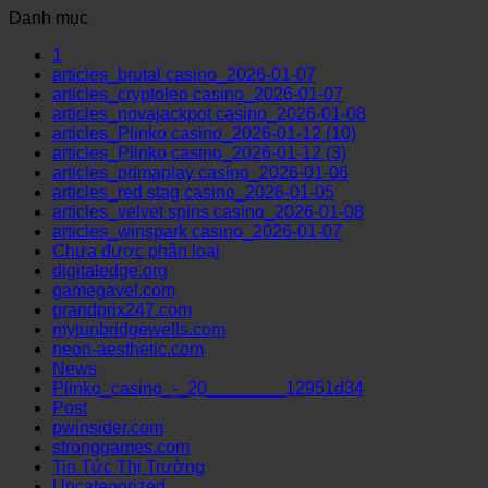
Danh mục
1
articles_brutal casino_2026-01-07
articles_cryptoleo casino_2026-01-07
articles_novajackpot casino_2026-01-08
articles_Plinko casino_2026-01-12 (10)
articles_Plinko casino_2026-01-12 (3)
articles_primaplay casino_2026-01-06
articles_red stag casino_2026-01-05
articles_velvet spins casino_2026-01-08
articles_winspark casino_2026-01-07
Chưa được phân loại
digitaledge.org
gamegavel.com
grandprix247.com
mytunbridgewells.com
neon-aesthetic.com
News
Plinko_casino_-_20________12951d34
Post
pwinsider.com
stronggames.com
Tin Tức Thị Trường
Uncategorized