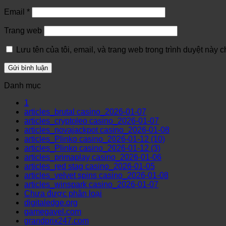
Email
*
Trang web
Lưu tên của tôi, email, và trang web trong trình duyệt này ch
Danh mục
1
articles_brutal casino_2026-01-07
articles_cryptoleo casino_2026-01-07
articles_novajackpot casino_2026-01-08
articles_Plinko casino_2026-01-12 (10)
articles_Plinko casino_2026-01-12 (3)
articles_primaplay casino_2026-01-06
articles_red stag casino_2026-01-05
articles_velvet spins casino_2026-01-08
articles_winspark casino_2026-01-07
Chưa được phân loại
digitaledge.org
gamegavel.com
grandprix247.com