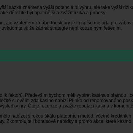
šší sázka znamená vyšší potenciální výhru, ale také vyšší riziko 
ké důležité být opatrnější a zvážit rizika a přínosy.
tonu, ale vzhledem k náhodnosti hry je to spíše metoda pro zába
a uvědomte si, že žádná strategie není kouzelným řešením.
ěkolik faktorů. Především bychom měli vybírat kasina s platnou 
ležité si ověřit, zda kasino nabízí Plinko od renomovaného posk
výsledky hry. Čtěte recenze a zvažte reputaci kasina v komunitě
 mělo nabízet širokou škálu platebních metod, včetně kreditníc
ýplaty. Zkontrolujte i bonusové nabídky a promo akce, které kas