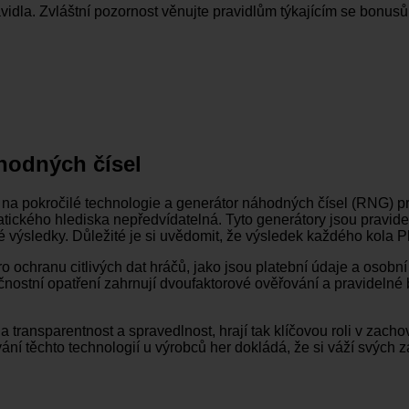
avidla. Zvláštní pozornost věnujte pravidlům týkajícím se bonusů
hodných čísel
há na pokročilé technologie a generátor náhodných čísel (RNG) 
matického hlediska nepředvídatelná. Tyto generátory jsou pravi
é výsledky. Důležité je si uvědomit, že výsledek každého kola P
o ochranu citlivých dat hráčů, jako jsou platební údaje a osobní
stní opatření zahrnují dvoufaktorové ověřování a pravidelné be
na transparentnost a spravedlnost, hrají tak klíčovou roli v zac
í těchto technologií u výrobců her dokládá, že si váží svých z