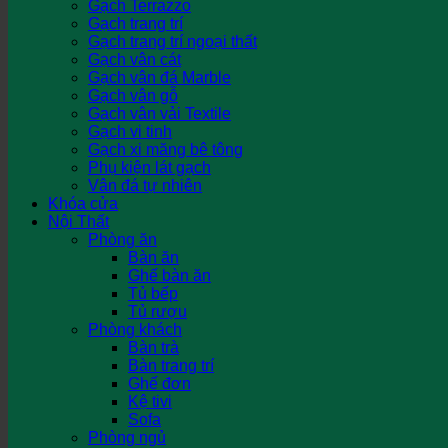
Gạch Terrazzo
Gạch trang trí
Gạch trang trí ngoại thất
Gạch vân cát
Gạch vân đá Marble
Gạch vân gỗ
Gạch vân vải Textile
Gạch vi tinh
Gạch xi măng bê tông
Phụ kiện lát gạch
Vân đá tự nhiên
Khóa cửa
Nội Thất
Phòng ăn
Bàn ăn
Ghế bàn ăn
Tủ bếp
Tủ rượu
Phòng khách
Bàn trà
Bàn trang trí
Ghế đơn
Kệ tivi
Sofa
Phòng ngủ