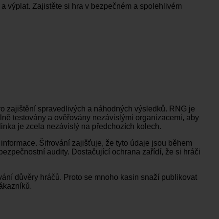
 a výplat. Zajistěte si hra v bezpečném a spolehlivém
pro zajištění spravedlivých a náhodných výsledků. RNG je
delně testovány a ověřovány nezávislými organizacemi, aby
linka je zcela nezávislý na předchozích kolech.
 informace. Šifrování zajišťuje, že tyto údaje jsou během
zpečnostní audity. Dostačující ochrana zařídí, že si hráči
hování důvěry hráčů. Proto se mnoho kasin snaží publikovat
ákazníků.