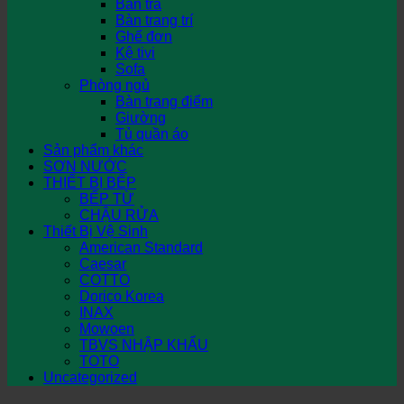
Bàn trà
Bàn trang trí
Ghế đơn
Kệ tivi
Sofa
Phòng ngủ
Bàn trang điểm
Giường
Tủ quần áo
Sản phẩm khác
SƠN NƯỚC
THIẾT BỊ BẾP
BẾP TỪ
CHẬU RỬA
Thiết Bị Vệ Sinh
American Standard
Caesar
COTTO
Dorico Korea
INAX
Mowoen
TBVS NHẬP KHẨU
TOTO
Uncategorized