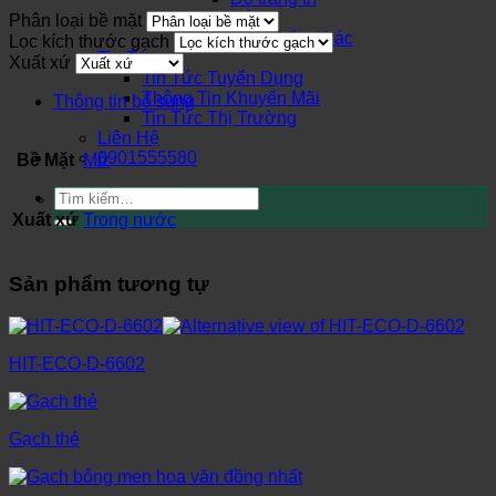
Cửa
Phân loại bề mặt
Sản phẩm khác
Lọc kích thước gạch
Tin Tức
Xuất xứ
Tin Tức Tuyển Dụng
Thông Tin Khuyến Mãi
Thông tin bổ sung
Tin Tức Thị Trường
Liên Hệ
0901555580
Bề Mặt
Mờ
Tìm
kiếm:
Xuất xứ
Trong nước
Sản phẩm tương tự
HIT-ECO-D-6602
Gạch thẻ