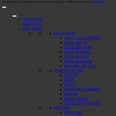
Copyright 2026
©
Showroom Gạch men Hoàng Tuấn | Thiết kế và duy trì bởi
MARHUB
Trang Chủ
Giới Thiệu
Sản phẩm
Gạch ốp lát
Gạch vân đá Marble
Gạch vân gỗ
Gạch sân vườn
Gạch Terrazzo
Gạch trang trí
Gạch ốp tường
Phụ kiện lát gạch
Thiết Bị Vệ Sinh
COTTO
INAX
TOTO
American Standard
Caesar
Dorico Korea
TBVS NHẬP KHẨU
Nội Thất
Phòng ăn