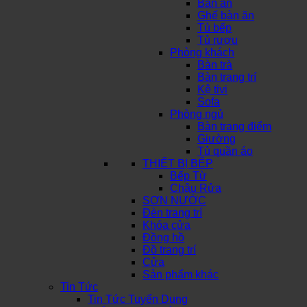
Bàn ăn
Ghế bàn ăn
Tủ bếp
Tủ rượu
Phòng khách
Bàn trà
Bàn trang trí
Kệ tivi
Sofa
Phòng ngủ
Bàn trang điểm
Giường
Tủ quần áo
THIẾT BỊ BẾP
Bếp Từ
Chậu Rửa
SƠN NƯỚC
Đèn trang trí
Khóa cửa
Đồng hồ
Đồ trang trí
Cửa
Sản phẩm khác
Tin Tức
Tin Tức Tuyển Dụng