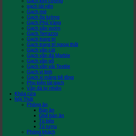
Gạch kim cương
gạch lát nền
Gạch mờ
Gạch ốp tường
Gạch Phủ Vàng
Gạch sân vườn
Gạch Terrazzo
Gạch trang trí
Gạch trang trí ngoại thất
Gạch vân cát
Gạch vân đá Marble
Gạch vân gỗ
Gạch vân vải Textile
Gạch vi tinh
Gạch xi măng bê tông
Phụ kiện lát gạch
Vân đá tự nhiên
Khóa cửa
Nội Thất
Phòng ăn
Bàn ăn
Ghế bàn ăn
Tủ bếp
Tủ rượu
Phòng khách