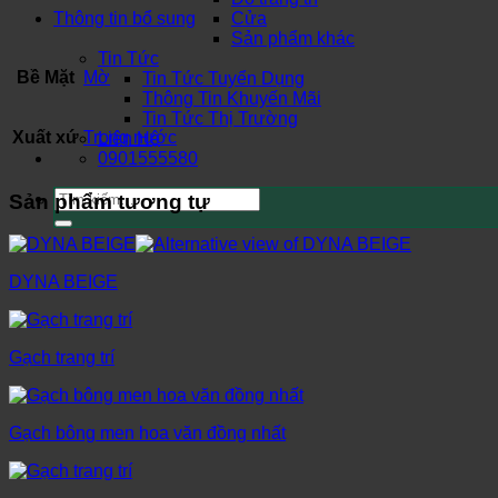
Thông tin bổ sung
Cửa
Sản phẩm khác
Tin Tức
Bề Mặt
Mờ
Tin Tức Tuyển Dụng
Thông Tin Khuyến Mãi
Tin Tức Thị Trường
Xuất xứ
Trong nước
Liên Hệ
0901555580
Tìm
Sản phẩm tương tự
kiếm:
DYNA BEIGE
Gạch trang trí
Gạch bông men hoa văn đồng nhất