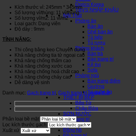
Dorico Korea
Kích thước vỉ: 245mm * 345mm
TBVS NHẬP KHẨU
Số lượng vỉ/thùng: 11 vỉ/thùng
Nội Thất
Số lượng vỉ/m2: 11 vỉ/m2
Phòng ăn
Loại gạch: Dạng viên
Bàn ăn
Độ dày : 9mm
Ghế bàn ăn
Tủ bếp
TÍNH NĂNG:
Tủ rượu
Phòng khách
Thi công bằng keo Chuyên dụng
Bàn trà
Khả năng chống tia tử ngoại cao
Bàn trang trí
Khả năng chống thấm cao
Kệ tivi
Khả năng chống xước cao
Sofa
Khả năng chống hoá chất cao
Phòng ngủ
Khả năng chống cháy cao
Bàn trang điểm
Dễ dàng vệ sinh
Giường
Tủ quần áo
Danh mục:
Gạch trang trí
,
Gạch trang trí ngoại thất
THIẾT BỊ BẾP
Bếp Từ
Chậu Rửa
SƠN NƯỚC
Phân loại bề mặt
Đèn trang trí
Lọc kích thước gạch
Khóa cửa
Đồng hồ
Xuất xứ
Đồ trang trí