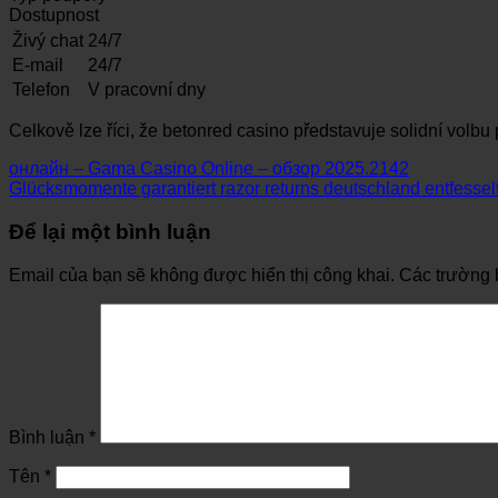
Dostupnost
Živý chat
24/7
E-mail
24/7
Telefon
V pracovní dny
Celkově lze říci, že betonred casino představuje solidní volbu
онлайн – Gama Casino Online – обзор 2025.2142
Glücksmomente garantiert razor returns deutschland entfesse
Để lại một bình luận
Email của bạn sẽ không được hiển thị công khai.
Các trường 
Bình luận
*
Tên
*