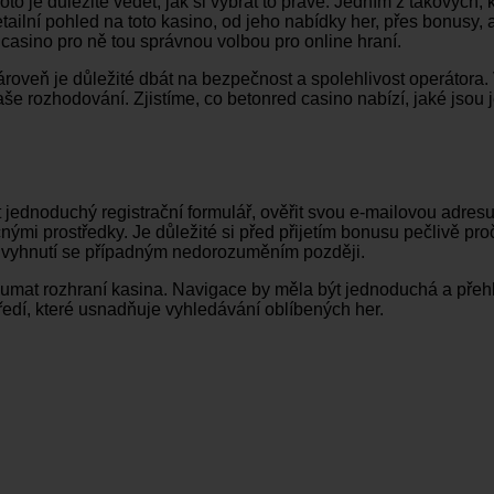
to je důležité vědět, jak si vybrat to pravé. Jedním z takových,
etailní pohled na toto kasino, od jeho nabídky her, přes bonus
d casino pro ně tou správnou volbou pro online hraní.
e zároveň je důležité dbát na bezpečnost a spolehlivost operátor
še rozhodování. Zjistíme, co betonred casino nabízí, jaké jsou 
nit jednoduchý registrační formulář, ověřit svou e-mailovou adres
nými prostředky. Je důležité si před přijetím bonusu pečlivě pro
o vyhnutí se případným nedorozuměním později.
koumat rozhraní kasina. Navigace by měla být jednoduchá a přeh
tředí, které usnadňuje vyhledávání oblíbených her.