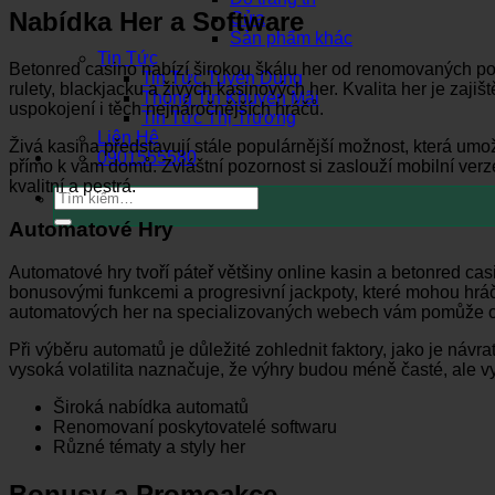
Nabídka Her a Software
Cửa
Sản phẩm khác
Tin Tức
Betonred casino nabízí širokou škálu her od renomovaných pos
Tin Tức Tuyển Dụng
rulety, blackjacku a živých kasinových her. Kvalita her je zajiš
Thông Tin Khuyến Mãi
uspokojení i těch nejnáročnějších hráčů.
Tin Tức Thị Trường
Liên Hệ
Živá kasina představují stále populárnější možnost, která umo
0901555580
přímo k vám domů. Zvláštní pozornost si zaslouží mobilní verz
kvalitní a pestrá.
Tìm
kiếm:
Automatové Hry
Automatové hry tvoří páteř většiny online kasin a betonred c
bonusovými funkcemi a progresivní jackpoty, které mohou hráčů
automatových her na specializovaných webech vám pomůže orien
Při výběru automatů je důležité zohlednit faktory, jako je náv
vysoká volatilita naznačuje, že výhry budou méně časté, ale v
Široká nabídka automatů
Renomovaní poskytovatelé softwaru
Různé tématy a styly her
Bonusy a Promoakce