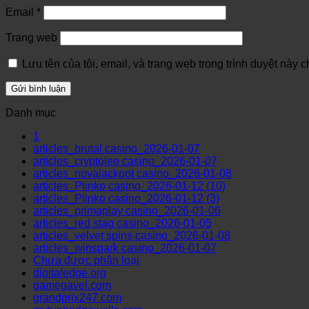
Email
*
Trang web
Lưu tên của tôi, email, và trang web trong trình duyệt này ch
Danh mục
1
articles_brutal casino_2026-01-07
articles_cryptoleo casino_2026-01-07
articles_novajackpot casino_2026-01-08
articles_Plinko casino_2026-01-12 (10)
articles_Plinko casino_2026-01-12 (3)
articles_primaplay casino_2026-01-06
articles_red stag casino_2026-01-05
articles_velvet spins casino_2026-01-08
articles_winspark casino_2026-01-07
Chưa được phân loại
digitaledge.org
gamegavel.com
grandprix247.com