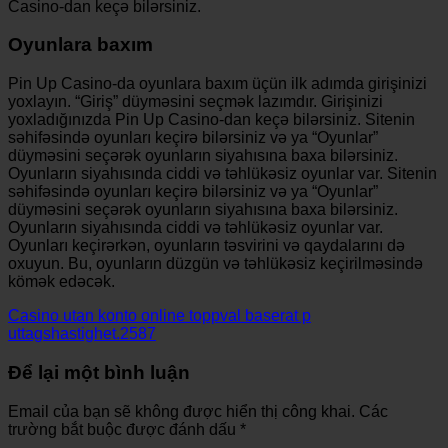
Casino-dan keçə bilərsiniz.
Oyunlara baxım
Pin Up Casino-da oyunlara baxım üçün ilk adımda girişinizi
yoxlayın. “Giriş” düyməsini seçmək lazımdır. Girişinizi
yoxladığınızda Pin Up Casino-dan keçə bilərsiniz. Sitenin
səhifəsində oyunları keçirə bilərsiniz və ya “Oyunlar”
düyməsini seçərək oyunların siyahısına baxa bilərsiniz.
Oyunların siyahısında ciddi və təhlükəsiz oyunlar var. Sitenin
səhifəsində oyunları keçirə bilərsiniz və ya “Oyunlar”
düyməsini seçərək oyunların siyahısına baxa bilərsiniz.
Oyunların siyahısında ciddi və təhlükəsiz oyunlar var.
Oyunları keçirərkən, oyunların təsvirini və qaydalarını də
oxuyun. Bu, oyunların düzgün və təhlükəsiz keçirilməsində
kömək edəcək.
Casino utan konto online toppval baserat p
uttagshastighet.2587
Để lại một bình luận
Email của bạn sẽ không được hiển thị công khai.
Các
trường bắt buộc được đánh dấu
*