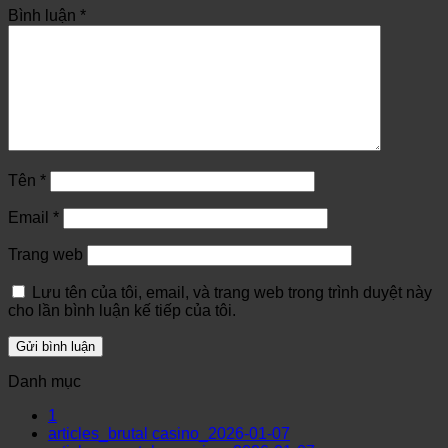
Bình luận
*
Tên
*
Email
*
Trang web
Lưu tên của tôi, email, và trang web trong trình duyệt này
cho lần bình luận kế tiếp của tôi.
Danh mục
1
articles_brutal casino_2026-01-07