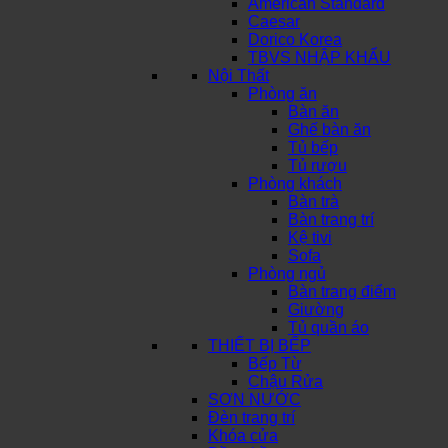
American Standard
Caesar
Dorico Korea
TBVS NHẬP KHẨU
Nội Thất
Phòng ăn
Bàn ăn
Ghế bàn ăn
Tủ bếp
Tủ rượu
Phòng khách
Bàn trà
Bàn trang trí
Kệ tivi
Sofa
Phòng ngủ
Bàn trang điểm
Giường
Tủ quần áo
THIẾT BỊ BẾP
Bếp Từ
Chậu Rửa
SƠN NƯỚC
Đèn trang trí
Khóa cửa