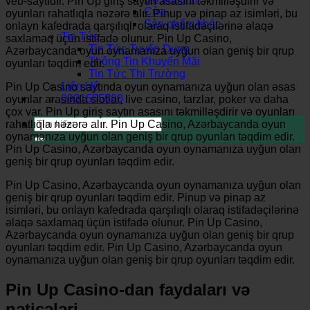
veb-saytıdır. Pin Up giriş saytın asasını təkmilləşdirir və
Cửa
oyunları rahatlıqla nəzərə alır. Pinup və pinap az isimləri, bu
Sản phẩm khác
onlayn kafedrada qarşılıqlı olaraq istifadəçilərinə əlaqə
Tin Tức
saxlamaq üçün istifadə olunur. Pin Up Casino,
Tin Tức Tuyển Dụng
Azərbaycanda oyun oynamanıza uyğun olan geniş bir qrup
Thông Tin Khuyến Mãi
oyunları təqdim edir.
Tin Tức Thị Trường
Liên Hệ
Pin Up Casino saytında oyun oynamanıza uyğun olan əsas
0901555580
oyunlar arasında slotlar, live casino, tarzlar, poker və daha
çox var. Pin Up giriş saytın asasını təkmilləşdirir və oyunları
Tìm
rahatlıqla nəzərə alır. Pin Up Casino, Azərbaycanda oyun
kiếm:
oynamanıza uyğun olan geniş bir qrup oyunları təqdim edir.
Pin Up Casino, Azərbaycanda oyun oynamanıza uyğun olan
geniş bir qrup oyunları təqdim edir.
Pin Up Casino, Azərbaycanda oyun oynamanıza uyğun olan
geniş bir qrup oyunları təqdim edir. Pinup və pinap az
isimləri, bu onlayn kafedrada qarşılıqlı olaraq istifadəçilərinə
əlaqə saxlamaq üçün istifadə olunur. Pin Up Casino,
Azərbaycanda oyun oynamanıza uyğun olan geniş bir qrup
oyunları təqdim edir. Pin Up Casino, Azərbaycanda oyun
oynamanıza uyğun olan geniş bir qrup oyunları təqdim edir.
Pin Up Casino-dan faydaları və
nəticələri