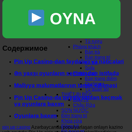
Dorico Korea
TBVS NHẬP KHẨU
OYNA
Nội Thất
Phòng ăn
Bàn ăn
Ghế bàn ăn
Tủ bếp
Tủ rượu
Содержимое
Phòng khách
Bàn trà
Bàn trang trí
Pin Up Casino-dan faydaları və nəticələri
Kệ tivi
Sofa
Ən yaxşı oyunların seçimindən istifadə
Phòng ngủ
Bàn trang điểm
Giường
Maliyyə məlumatlarının təmin edilməsi
Tủ quần áo
THIẾT BỊ BẾP
Pin Up Casino-da qeydiyyatdan keçmək
Bếp Từ
və oyunlara baxım
Chậu Rửa
SƠN NƯỚC
Oyunlara baxım
Đèn trang trí
Khóa cửa
Đồng hồ
pin up casino
Azərbaycanda populyarlaşan onlayn kazino
Đồ trang trí