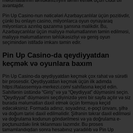
məlumatlarının təhlükəsizliyini təmin etmək üçün ciddi bir
avantajdır.
Pin Up Casino-nun nəticələri Azərbaycanlılar üçün pozitivdir,
çünki bu onlayn casino, milyonlarca oyun oynayaraq
milyonlarca azınlıq qazanma şansına malikdir. Bu,
Azərbaycanlılar üçün maliyyə məlumatlarının təmin edilməsi,
maliyyə məlumatlarının təhlükəsizliyi və geniş oyun
seçimindən istifadə imkanı təmin edir.
Pin Up Casino-da qeydiyyatdan
keçmək və oyunlara baxım
Pin Up Casino-da qeydiyyatdan keçmək çox rahat və sürətli
bir prosesdir. Qeydiyyatdan keçmək üçün ilk adımda
https://talassemiya-merkezi.com/ sahifasına keçid edin.
Sahifənin üstündə “Giriş” və ya “Qeydiyyat” düyməsini seçin.
“Qeydiyyat” düyməsini seçdiyinizdə yeni bir sayfa açılır və siz
burada məlumatları daxil etmək üçün formaya keçid
edəcəksiniz. Formada adınız, soyadınız, e-poçt ünvanı, şifrə
və doğum tarixi daxil edilməlidir. Şifrənin təkrar daxil edilməsi
və doğrulama kodunun göndərilmesi və ya doğrulama e-
poçtunuzdakı link tıklanması lazımdır. Bu proses
tamamlandıqdan sonra hesabınız yaradılıb və Pin Up