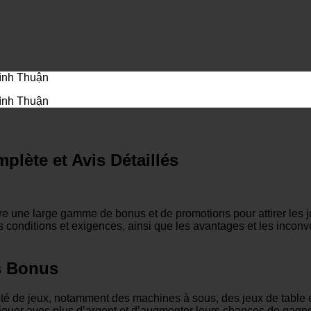
Bình Thuận
Bình Thuận
lète et Avis Détaillés
re une large gamme de bonus et de promotions pour attirer les jo
 conditions et exigences, ainsi que les avantages et les inconv
es Bonus
té de jeux, notamment des machines à sous, des jeux de table e
e jouer avec plus d’argent et d’augmenter leurs chances de gagn