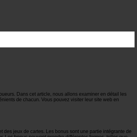
ueurs. Dans cet article, nous allons examiner en détail les
énients de chacun. Vous pouvez visiter leur site web en
t des jeux de cartes. Les bonus sont une partie intégrante de
er. Les bonus peuvent prendre différentes formes, telles que