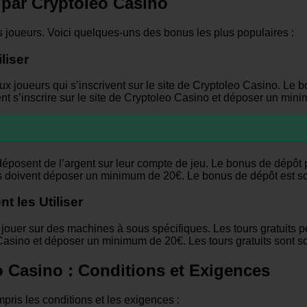
 par Cryptoleo Casino
s joueurs. Voici quelques-uns des bonus les plus populaires :
liser
x joueurs qui s’inscrivent sur le site de Cryptoleo Casino. Le 
vent s’inscrire sur le site de Cryptoleo Casino et déposer un m
 déposent de l’argent sur leur compte de jeu. Le bonus de dépôt
s doivent déposer un minimum de 20€. Le bonus de dépôt est so
t les Utiliser
 jouer sur des machines à sous spécifiques. Les tours gratuits pe
leo Casino et déposer un minimum de 20€. Les tours gratuits sont
o Casino : Conditions et Exigences
ris les conditions et les exigences :