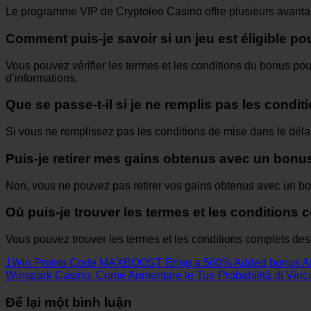
Le programme VIP de Cryptoleo Casino offre plusieurs avanta
Comment puis-je savoir si un jeu est éligible p
Vous pouvez vérifier les termes et les conditions du bonus pou
d’informations.
Que se passe-t-il si je ne remplis pas les condit
Si vous ne remplissez pas les conditions de mise dans le délai
Puis-je retirer mes gains obtenus avec un bonus
Non, vous ne pouvez pas retirer vos gains obtenus avec un bon
Où puis-je trouver les termes et les condition
Vous pouvez trouver les termes et les conditions complets de
1Win Promo Code MAXBOOST Bring a 500% Added bonus Ah
Winspark Casino: Come Aumentare le Tue Probabilità di Vinci
Để lại một bình luận