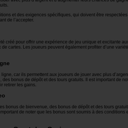
uits.
ions et des exigences spécifiques, qui doivent être respectées po
nt de l’accepter.
été créé pour offrir une expérience de jeu unique et excitante 
 de cartes. Les joueurs peuvent également profiter d’une vari
igne
n ligne, car ils permettent aux joueurs de jouer avec plus d’ar
 des bonus de dépôt et des tours gratuits. Il est important de n
 retirer les gains.
eo
s bonus de bienvenue, des bonus de dépôt et des tours gratuit
est important de noter que les bonus sont soumis à des conditions