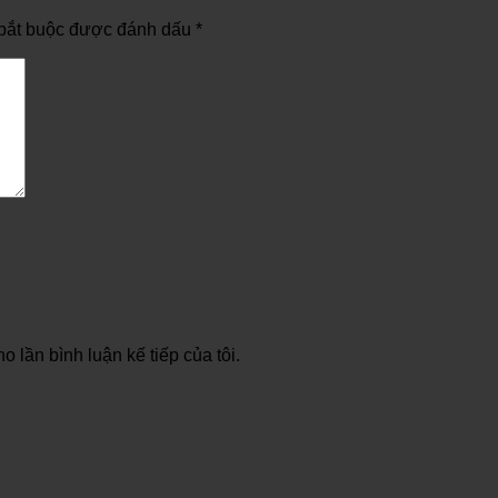
bắt buộc được đánh dấu
*
o lần bình luận kế tiếp của tôi.