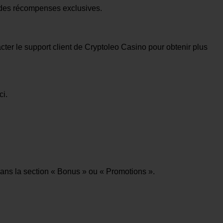
 des récompenses exclusives.
cter le support client de Cryptoleo Casino pour obtenir plus
ci.
dans la section « Bonus » ou « Promotions ».