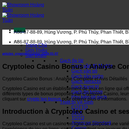
Bỏ
qua
nội
dung
Menu
A86-87-88-89, Hùng Vương, P. Phú Thủy, Phan Thiết, 
A86-87-88-89, Hùng Vương, P. Phú Thủy, Phan Thiết, 
Trang Chủ
Giới Thiệu
articles_cryptoleo casino_2026-01-07
Sản phẩm
Gạch ốp lát
Cryptoleo Casino Bonus : Analyse Comp
Gạch vân đá Marble
Gạch vân gỗ
Gạch sân vườn
Cryptoleo Casino Bonus : Analyse Complète et Avis Détaillés
Gạch Terrazzo
Gạch trang trí
Cryptoleo Casino est un établissement de jeux en ligne qui off
Gạch ốp tường
différents types de bonus proposés par Cryptoleo Casino, leurs
Phụ kiện lát gạch
cliquant sur
crypto leo bonus
pour obtenir plus d’informations.
Thiết Bị Vệ Sinh
COTTO
Introduction à Cryptoleo Casino et s
INAX
TOTO
American Standard
Cryptoleo Casino est un casino en ligne qui propose une varié
Caesar
l’expérience de jeu en ligne, car ils permettent aux joueurs d