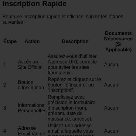
Inscription Rapide
Pour une inscription rapide et efficace, suivez les étapes
suivantes :
Documents
Nécessaires
Étape
Action
Description
(Si
Applicable)
Assurez-vous d’utiliser
Accès au
l’adresse URL correcte
1
Aucun
Site Officiel
pour éviter les sites
frauduleux.
Repérez et cliquez sur le
Bouton
2
bouton “S’inscrire” ou
Aucun
d’Inscription
“Inscription”.
Remplissez avec
précision le formulaire
Informations
3
d’inscription (nom,
Aucun
Personnelles
prénom, date de
naissance, adresse).
Utilisez une adresse
Adresse
4
email à laquelle vous
Aucun
Email Valide