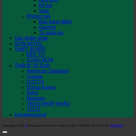
Kệ tivi
Sofa
Phòng ngủ
Bàn trang điểm
Giường
Tủ quần áo
Sản phẩm khác
SƠN NƯỚC
THIẾT BỊ BẾP
BẾP TỪ
CHẬU RỬA
Thiết Bị Vệ Sinh
American Standard
Caesar
COTTO
Dorico Korea
INAX
Mowoen
TBVS NHẬP KHẨU
TOTO
Uncategorized
Copyright 2026
©
Showroom Gạch men Hoàng Tuấn | Thiết kế và duy trì bởi
MARHUB