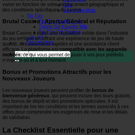
varier en fonction de votre emplacement géographique et
Cửa
des conditions spécifiques du casino.
Sản phẩm khác
Tin Tức
Brutal Casino : Aperçu Général et Réputation
Tin Tức Tuyển Dụng
Thông Tin Khuyến Mãi
Tin Tức Thị Trường
Brutal Casino a établi une réputation solide dans l’industrie
Liên Hệ
du jeu en ligne en offrant une expérience de jeu de haute
0901555580
qualité, des paiements rapides et une assistance client
efficace. La plateforme est
compatible avec les appareils
Tìm
mobiles
, ce qui vous permet de jouer à vos jeux préférés
kiếm:
n’importe où et à tout moment.
Bonus et Promotions Attractifs pour les
Nouveaux Joueurs
Les nouveaux joueurs peuvent profiter de
bonus de
bienvenue généreux
, qui peuvent inclure des tours gratuits,
des bonus de dépôt et des promotions spéciales. Il est
important de lire les conditions et les termes associés à ces
offres pour comprendre les exigences de mise et les délais
de validation.
La Checklist Essentielle pour une