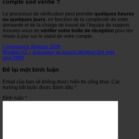
compte soit vérifié ?
Le processus de vérification peut prendre
quelques heures
ou quelques jours
, en fonction de la complexité de votre
demande et de la charge de travail de l’équipe de support.
Assurez-vous de
vérifier votre boîte de réception
pour les
mises à jour sur le statut de votre compte.
Coronavirus disease 2026
Mostbet AZ – bukmeker ve kazino Mostbet Giri rsmi
sayt.3990
Để lại một bình luận
Email của bạn sẽ không được hiển thị công khai.
Các
trường bắt buộc được đánh dấu
*
Bình luận
*