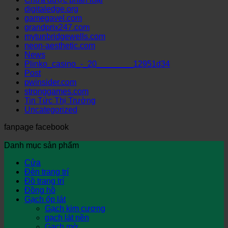
digitaledge.org
gamegavel.com
grandprix247.com
mytunbridgewells.com
neon-aesthetic.com
News
Plinko_casino_-_20________12951d34
Post
pwinsider.com
stronggames.com
Tin Tức Thị Trường
Uncategorized
fanpage facebook
Danh mục sản phẩm
Cửa
Đèn trang trí
Đồ trang trí
Đồng hồ
Gạch ốp lát
Gạch kim cương
gạch lát nền
Gạch mờ