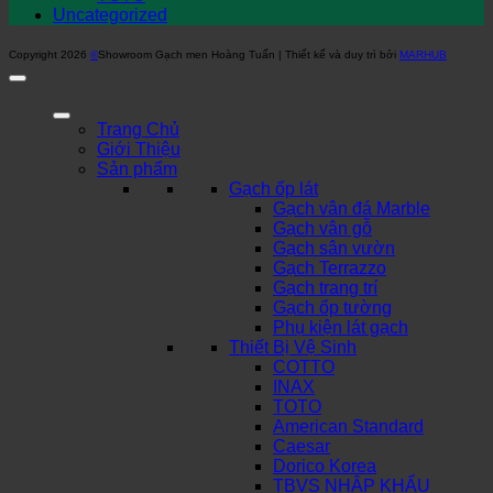
Uncategorized
Copyright 2026
©
Showroom Gạch men Hoàng Tuấn | Thiết kế và duy trì bởi
MARHUB
Trang Chủ
Giới Thiệu
Sản phẩm
Gạch ốp lát
Gạch vân đá Marble
Gạch vân gỗ
Gạch sân vườn
Gạch Terrazzo
Gạch trang trí
Gạch ốp tường
Phụ kiện lát gạch
Thiết Bị Vệ Sinh
COTTO
INAX
TOTO
American Standard
Caesar
Dorico Korea
TBVS NHẬP KHẨU