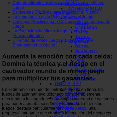
Comprendiendo las Mecánicas Básicas de Mines
Dorico Korea
Juego
TBVS NHẬP KHẨU
Estrategias Efectivas para Minimizar el Riesgo
Nội Thất
La Importancia de la Psicología en el Juego
Phòng ăn
Consejos Prácticos para Optimizar tu Experiencia de
Bàn ăn
Juego
Ghế bàn ăn
La Evolución de Mines Juego: Nuevas
Tủ bếp
Funcionalidades
Tủ rượu
El Futuro de Mines Juego y su Impacto en el
Phòng khách
Entretenimiento Online
Bàn trà
Bàn trang trí
Aumenta la emoción con cada celda:
Kệ tivi
Sofa
Domina la técnica y el riesgo en el
Phòng ngủ
cautivador mundo de mines juego
Bàn trang điểm
Giường
para multiplicar tus ganancias.
Tủ quần áo
THIẾT BỊ BẾP
Bếp Từ
En el dinámico mundo del entretenimiento en línea, los
Chậu Rửa
juegos de azar han evolucionado considerablemente,
SƠN NƯỚC
ofreciendo a los jugadores una amplia variedad de opciones
Đèn trang trí
para poner a prueba su suerte y habilidad. Entre estos
Khóa cửa
juegos, destaca particularmente
mines juego
, una
Đồng hồ
propuesta intrigante que combina la emoción del riesgo con
Đồ trang trí