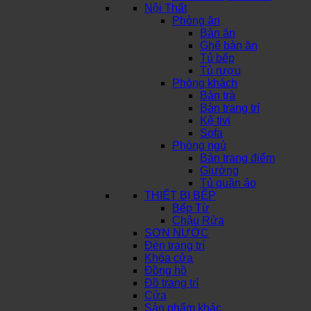
Nội Thất
Phòng ăn
Bàn ăn
Ghế bàn ăn
Tủ bếp
Tủ rượu
Phòng khách
Bàn trà
Bàn trang trí
Kệ tivi
Sofa
Phòng ngủ
Bàn trang điểm
Giường
Tủ quần áo
THIẾT BỊ BẾP
Bếp Từ
Chậu Rửa
SƠN NƯỚC
Đèn trang trí
Khóa cửa
Đồng hồ
Đồ trang trí
Cửa
Sản phẩm khác