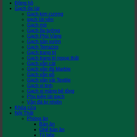
Đồng hồ
Gạch ốp lát
Gạch kim cương
gạch lát nền
Gạch mờ
Gạch ốp tường
Gạch Phủ Vàng
Gạch sân vườn
Gạch Terrazzo
Gạch trang trí
Gạch trang trí ngoại thất
Gạch vân cát
Gạch vân đá Marble
Gạch vân gỗ
Gạch vân vải Textile
Gạch vi tinh
Gạch xi măng bê tông
Phụ kiện lát gạch
Vân đá tự nhiên
Khóa cửa
Nội Thất
Phòng ăn
Bàn ăn
Ghế bàn ăn
Tủ bếp