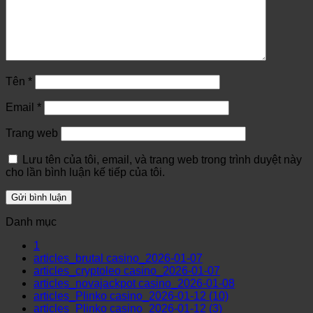
Tên
*
Email
*
Trang web
Lưu tên của tôi, email, và trang web trong trình duyệt này
cho lần bình luận kế tiếp của tôi.
Danh mục
1
articles_brutal casino_2026-01-07
articles_cryptoleo casino_2026-01-07
articles_novajackpot casino_2026-01-08
articles_Plinko casino_2026-01-12 (10)
articles_Plinko casino_2026-01-12 (3)