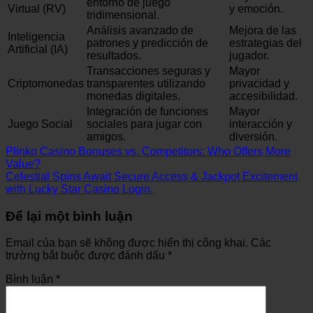
entorno de juego
Virtual (RV)
y emoción.
tridimensional.
Análisis avanzado de
Mejora de las
Inteligencia
patrones y predicción de
estrategias del
Artificial (IA)
resultados.
jugador.
Transacciones seguras y
Mayor
Criptomonedas
transparentes utilizando
privacidad y
monedas digitales.
accesibilidad.
Integración de funciones
Mayor
Juego Social
sociales para jugar con
interacción y
amigos.
diversión.
Plinko Casino Bonuses vs. Competitors: Who Offers More
Value?
Celestial Spins Await Secure Access & Jackpot Excitement
with Lucky Star Casino Login.
Để lại một bình luận
Email của bạn sẽ không được hiển thị công khai.
Các
trường bắt buộc được đánh dấu
*
Bình luận
*