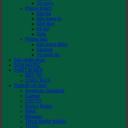
Tủ rượu
Phòng khách
Bàn trà
Bàn trang trí
Ghế đơn
Kệ tivi
Sofa
Phòng ngủ
Bàn trang điểm
Giường
Tủ quần áo
Sản phẩm khác
SƠN NƯỚC
THIẾT BỊ BẾP
BẾP TỪ
CHẬU RỬA
Thiết Bị Vệ Sinh
American Standard
Caesar
COTTO
Dorico Korea
INAX
Mowoen
TBVS NHẬP KHẨU
TOTO