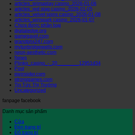
articles_primaplay casino_2026-01-06
articles_red stag casino_2026-01-05
articles_velvet spins casino_2026-01-08
articles_winspark casino_2026-01-07
Chưa được phân loại
digitaledge.org
gamegavel.com
grandprix247.com
mytunbridgewells.com
neon-aesthetic.com
News
Plinko_casino_-_20________12951d34
Post
pwinsider.com
stronggames.com
Tin Tức Thị Trường
Uncategorized
fanpage facebook
Danh mục sản phẩm
Cửa
Đèn trang trí
Đồ trang trí