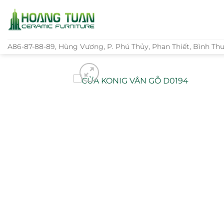
Bỏ
qua
nội
dung
A86-87-88-89, Hùng Vương, P. Phú Thủy, Phan Thiết, Bình Th