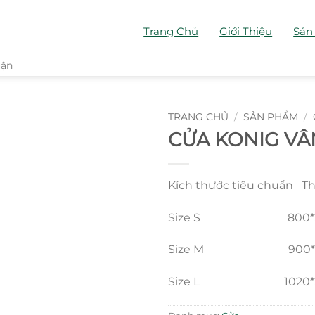
Trang Chủ
Giới Thiệu
Sản
uận
TRANG CHỦ
/
SẢN PHẨM
/
CỬA KONIG VÂ
Kích thước tiêu chuẩn T
Size S 800*220
Size M 900*220
Size L 1020*22