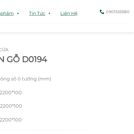
0901555580
 phẩm
Tin Tức
Liên Hệ
CỬA
N GỖ D0194
hông số ô tường (mm)
0*100
0*100
00*100