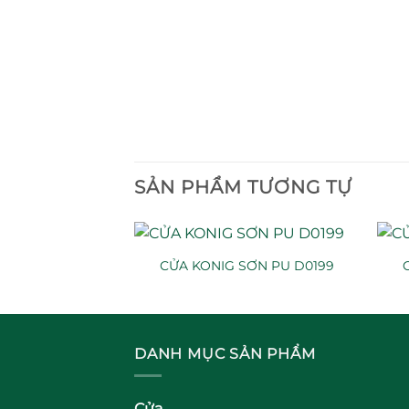
SẢN PHẨM TƯƠNG TỰ
VÂN GỖ D0172
CỬA KONIG SƠN PU D0199
DANH MỤC SẢN PHẨM
Cửa