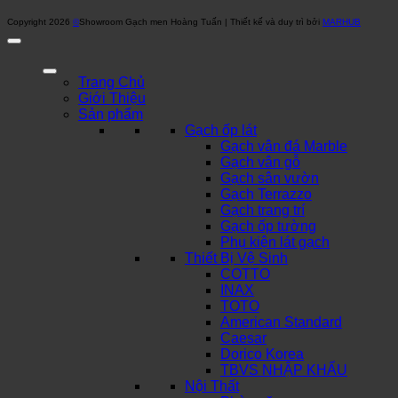
Copyright 2026
©
Showroom Gạch men Hoàng Tuấn | Thiết kế và duy trì bởi
MARHUB
Trang Chủ
Giới Thiệu
Sản phẩm
Gạch ốp lát
Gạch vân đá Marble
Gạch vân gỗ
Gạch sân vườn
Gạch Terrazzo
Gạch trang trí
Gạch ốp tường
Phụ kiện lát gạch
Thiết Bị Vệ Sinh
COTTO
INAX
TOTO
American Standard
Caesar
Dorico Korea
TBVS NHẬP KHẨU
Nội Thất