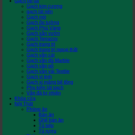
Gạch ốp lát
Gạch kim cương
gạch lát nền
Gạch mờ
Gạch ốp tường
Gạch Phủ Vàng
Gạch sân vườn
Gạch Terrazzo
Gạch trang trí
Gạch trang trí ngoại thất
Gạch vân cát
Gạch vân đá Marble
Gạch vân gỗ
Gạch vân vải Textile
Gạch vi tinh
Gạch xi măng bê tông
Phụ kiện lát gạch
Vân đá tự nhiên
Khóa cửa
Nội Thất
Phòng ăn
Bàn ăn
Ghế bàn ăn
Tủ bếp
Tủ rượu