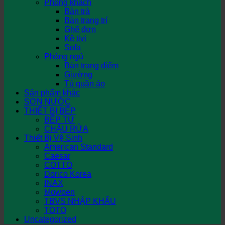
Phòng khách
Bàn trà
Bàn trang trí
Ghế đơn
Kệ tivi
Sofa
Phòng ngủ
Bàn trang điểm
Giường
Tủ quần áo
Sản phẩm khác
SƠN NƯỚC
THIẾT BỊ BẾP
BẾP TỪ
CHẬU RỬA
Thiết Bị Vệ Sinh
American Standard
Caesar
COTTO
Dorico Korea
INAX
Mowoen
TBVS NHẬP KHẨU
TOTO
Uncategorized