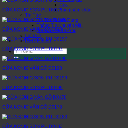
Cửa
Sản phẩm khác
CỬA KONIG SƠN PU D0171
Tin Tức
Tin Tức Tuyển Dụng
Thông Tin Khuyến Mãi
CỬA KONIG VÂN GỖ D0198
Tin Tức Thị Trường
Liên Hệ
0901555580
CỬA KONIG SƠN PU D0197
Tìm
kiếm:
CỬA KONIG VÂN GỖ D0190
CỬA KONIG SƠN PU D0199
CỬA KONIG VÂN GỖ D0178
CỬA KONIG SƠN PU D0183