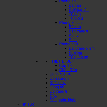
Phòng ăn
Bàn ăn
Ghế bàn ăn
Tủ bếp
Tủ rượu
Phòng khách
Bàn trà
Bàn trang trí
Kệ tivi
Sofa
Phòng ngủ
Bàn trang điểm
Giường
Tủ quần áo
THIẾT BỊ BẾP
Bếp Từ
Chậu Rửa
SƠN NƯỚC
Đèn trang trí
Khóa cửa
Đồng hồ
Đồ trang trí
Cửa
Sản phẩm khác
Tin Tức