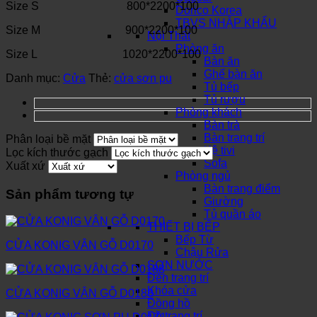
Size S 800*2200*100
Dorico Korea
TBVS NHẬP KHẨU
Size M 900*2200*100
Nội Thất
Phòng ăn
Size L 1020*2200*100
Bàn ăn
Ghế bàn ăn
Danh mục:
Cửa
Thẻ:
cửa sơn pu
Tủ bếp
Tủ rượu
Phòng khách
Bàn trà
Bàn trang trí
Phân loại bề mặt
Kệ tivi
Lọc kích thước gạch
Sofa
Xuất xứ
Phòng ngủ
Bàn trang điểm
Sản phẩm tương tự
Giường
Tủ quần áo
THIẾT BỊ BẾP
Bếp Từ
CỬA KONIG VÂN GỖ D0170
Chậu Rửa
SƠN NƯỚC
Đèn trang trí
Khóa cửa
CỬA KONIG VÂN GỖ D0188
Đồng hồ
Đồ trang trí