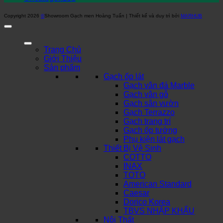
Copyright 2026
©
Showroom Gạch men Hoàng Tuấn | Thiết kế và duy trì bởi
MARHUB
Trang Chủ
Giới Thiệu
Sản phẩm
Gạch ốp lát
Gạch vân đá Marble
Gạch vân gỗ
Gạch sân vườn
Gạch Terrazzo
Gạch trang trí
Gạch ốp tường
Phụ kiện lát gạch
Thiết Bị Vệ Sinh
COTTO
INAX
TOTO
American Standard
Caesar
Dorico Korea
TBVS NHẬP KHẨU
Nội Thất