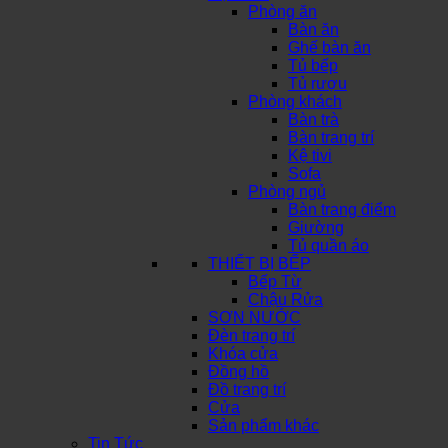
Phòng ăn
Bàn ăn
Ghế bàn ăn
Tủ bếp
Tủ rượu
Phòng khách
Bàn trà
Bàn trang trí
Kệ tivi
Sofa
Phòng ngủ
Bàn trang điểm
Giường
Tủ quần áo
THIẾT BỊ BẾP
Bếp Từ
Chậu Rửa
SƠN NƯỚC
Đèn trang trí
Khóa cửa
Đồng hồ
Đồ trang trí
Cửa
Sản phẩm khác
Tin Tức