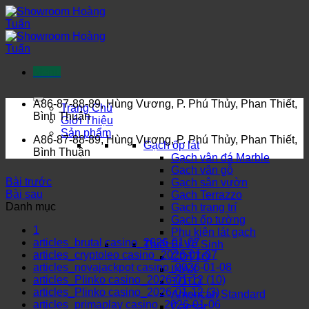
Bỏ
qua
nội
dung
Menu
A86-87-88-89, Hùng Vương, P. Phú Thủy, Phan Thiết,
Trang Chủ
Bình Thuận
Giới Thiệu
Sản phẩm
A86-87-88-89, Hùng Vương, P. Phú Thủy, Phan Thiết,
Gạch ốp lát
Bình Thuận
Gạch vân đá Marble
Gạch vân gỗ
Bài trước
Gạch sân vườn
Bài sau
Gạch Terrazzo
Danh mục
Gạch trang trí
Gạch ốp tường
1
Phụ kiện lát gạch
articles_brutal casino_2026-01-07
Thiết Bị Vệ Sinh
articles_cryptoleo casino_2026-01-07
COTTO
articles_novajackpot casino_2026-01-08
INAX
articles_Plinko casino_2026-01-12 (10)
TOTO
articles_Plinko casino_2026-01-12 (3)
American Standard
articles_primaplay casino_2026-01-06
Caesar