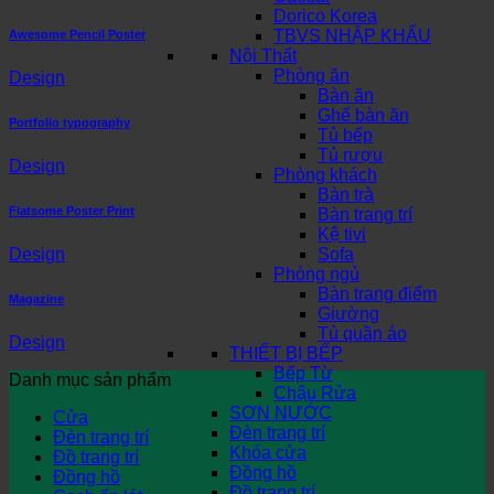
Dorico Korea
TBVS NHẬP KHẨU
Awesome Pencil Poster
Nội Thất
Phòng ăn
Design
Bàn ăn
Ghế bàn ăn
Portfolio typography
Tủ bếp
Tủ rượu
Design
Phòng khách
Bàn trà
Flatsome Poster Print
Bàn trang trí
Kệ tivi
Sofa
Design
Phòng ngủ
Bàn trang điểm
Magazine
Giường
Tủ quần áo
Design
THIẾT BỊ BẾP
Bếp Từ
Danh mục sản phẩm
Chậu Rửa
SƠN NƯỚC
Cửa
Đèn trang trí
Đèn trang trí
Khóa cửa
Đồ trang trí
Đồng hồ
Đồng hồ
Đồ trang trí