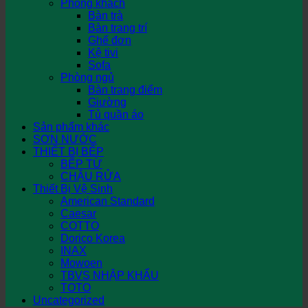
Phòng khách
Bàn trà
Bàn trang trí
Ghế đơn
Kệ tivi
Sofa
Phòng ngủ
Bàn trang điểm
Giường
Tủ quần áo
Sản phẩm khác
SƠN NƯỚC
THIẾT BỊ BẾP
BẾP TỪ
CHẬU RỬA
Thiết Bị Vệ Sinh
American Standard
Caesar
COTTO
Dorico Korea
INAX
Mowoen
TBVS NHẬP KHẨU
TOTO
Uncategorized