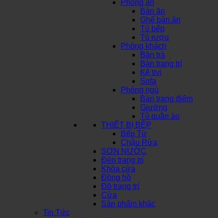
Phòng ăn
Bàn ăn
Ghế bàn ăn
Tủ bếp
Tủ rượu
Phòng khách
Bàn trà
Bàn trang trí
Kệ tivi
Sofa
Phòng ngủ
Bàn trang điểm
Giường
Tủ quần áo
THIẾT BỊ BẾP
Bếp Từ
Chậu Rửa
SƠN NƯỚC
Đèn trang trí
Khóa cửa
Đồng hồ
Đồ trang trí
Cửa
Sản phẩm khác
Tin Tức