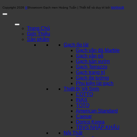
Copyright 2026
©
Showroom Gạch men Hoàng Tuấn | Thiết kế và duy trì bởi
MARHUB
Trang Chủ
Giới Thiệu
Sản phẩm
Gạch ốp lát
Gạch vân đá Marble
Gạch vân gỗ
Gạch sân vườn
Gạch Terrazzo
Gạch trang trí
Gạch ốp tường
Phụ kiện lát gạch
Thiết Bị Vệ Sinh
COTTO
INAX
TOTO
American Standard
Caesar
Dorico Korea
TBVS NHẬP KHẨU
Nội Thất