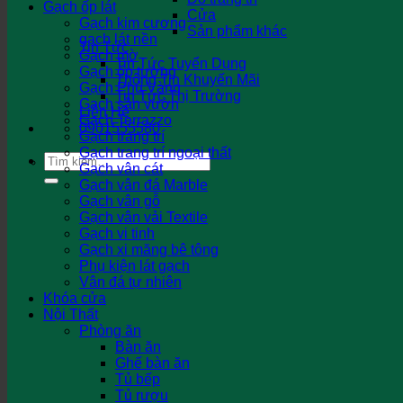
Gạch ốp lát
Cửa
Gạch kim cương
Sản phẩm khác
gạch lát nền
Tin Tức
Gạch mờ
Tin Tức Tuyển Dụng
Gạch ốp tường
Thông Tin Khuyến Mãi
Gạch Phủ Vàng
Tin Tức Thị Trường
Gạch sân vườn
Liên Hệ
Gạch Terrazzo
0901555580
Gạch trang trí
Gạch trang trí ngoại thất
Tìm
Gạch vân cát
kiếm:
Gạch vân đá Marble
Gạch vân gỗ
Gạch vân vải Textile
Gạch vi tinh
Gạch xi măng bê tông
Phụ kiện lát gạch
Vân đá tự nhiên
Khóa cửa
Nội Thất
Phòng ăn
Bàn ăn
Ghế bàn ăn
Tủ bếp
Tủ rượu