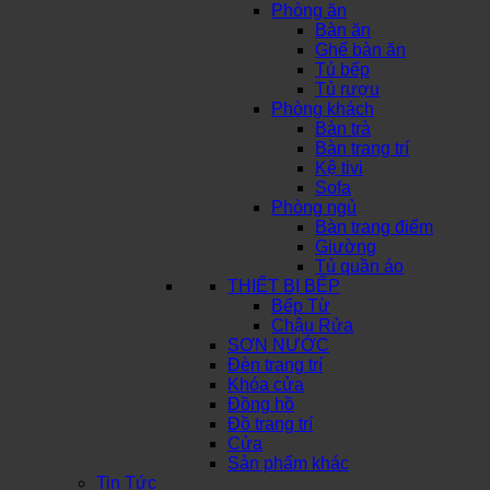
Phòng ăn
Bàn ăn
Ghế bàn ăn
Tủ bếp
Tủ rượu
Phòng khách
Bàn trà
Bàn trang trí
Kệ tivi
Sofa
Phòng ngủ
Bàn trang điểm
Giường
Tủ quần áo
THIẾT BỊ BẾP
Bếp Từ
Chậu Rửa
SƠN NƯỚC
Đèn trang trí
Khóa cửa
Đồng hồ
Đồ trang trí
Cửa
Sản phẩm khác
Tin Tức