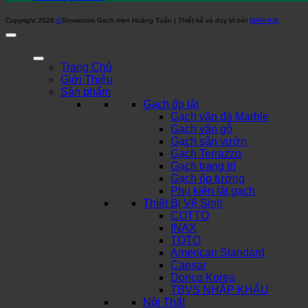
Copyright 2026
©
Showroom Gạch men Hoàng Tuấn | Thiết kế và duy trì bởi
MARHUB
Trang Chủ
Giới Thiệu
Sản phẩm
Gạch ốp lát
Gạch vân đá Marble
Gạch vân gỗ
Gạch sân vườn
Gạch Terrazzo
Gạch trang trí
Gạch ốp tường
Phụ kiện lát gạch
Thiết Bị Vệ Sinh
COTTO
INAX
TOTO
American Standard
Caesar
Dorico Korea
TBVS NHẬP KHẨU
Nội Thất