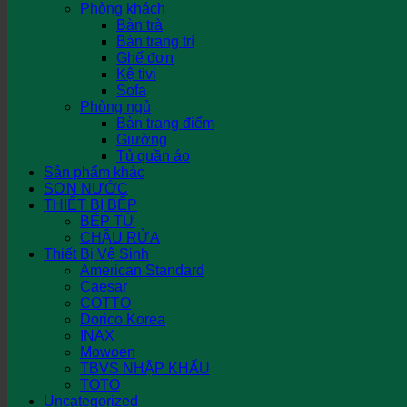
Phòng khách
Bàn trà
Bàn trang trí
Ghế đơn
Kệ tivi
Sofa
Phòng ngủ
Bàn trang điểm
Giường
Tủ quần áo
Sản phẩm khác
SƠN NƯỚC
THIẾT BỊ BẾP
BẾP TỪ
CHẬU RỬA
Thiết Bị Vệ Sinh
American Standard
Caesar
COTTO
Dorico Korea
INAX
Mowoen
TBVS NHẬP KHẨU
TOTO
Uncategorized