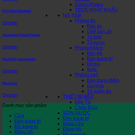
Dorico Korea
TBVS NHẬP KHẨU
FL3 Print Package
Nội Thất
Phòng ăn
Design
Bàn ăn
Ghế bàn ăn
Awesome Pencil Poster
Tủ bếp
Tủ rượu
Design
Phòng khách
Bàn trà
Bàn trang trí
Portfolio typography
Kệ tivi
Sofa
Design
Phòng ngủ
Bàn trang điểm
Magazine
Giường
Tủ quần áo
Design
THIẾT BỊ BẾP
Bếp Từ
Danh mục sản phẩm
Chậu Rửa
SƠN NƯỚC
Cửa
Đèn trang trí
Đèn trang trí
Khóa cửa
Đồ trang trí
Đồng hồ
Đồng hồ
Đồ trang trí