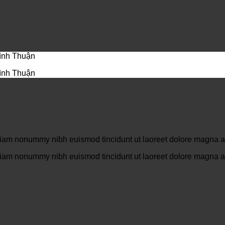
Bình Thuận
Bình Thuận
 diam nonummy nibh euismod tincidunt ut laoreet dolore magna al
 diam nonummy nibh euismod tincidunt ut laoreet dolore magna al