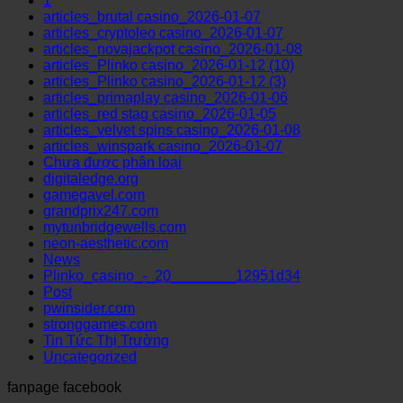
1
articles_brutal casino_2026-01-07
articles_cryptoleo casino_2026-01-07
articles_novajackpot casino_2026-01-08
articles_Plinko casino_2026-01-12 (10)
articles_Plinko casino_2026-01-12 (3)
articles_primaplay casino_2026-01-06
articles_red stag casino_2026-01-05
articles_velvet spins casino_2026-01-08
articles_winspark casino_2026-01-07
Chưa được phân loại
digitaledge.org
gamegavel.com
grandprix247.com
mytunbridgewells.com
neon-aesthetic.com
News
Plinko_casino_-_20________12951d34
Post
pwinsider.com
stronggames.com
Tin Tức Thị Trường
Uncategorized
fanpage facebook