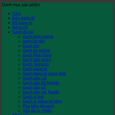
Danh mục sản phẩm
Cửa
Đèn trang trí
Đồ trang trí
Đồng hồ
Gạch ốp lát
Gạch kim cương
gạch lát nền
Gạch mờ
Gạch ốp tường
Gạch Phủ Vàng
Gạch sân vườn
Gạch Terrazzo
Gạch trang trí
Gạch trang trí ngoại thất
Gạch vân cát
Gạch vân đá Marble
Gạch vân gỗ
Gạch vân vải Textile
Gạch vi tinh
Gạch xi măng bê tông
Phụ kiện lát gạch
Vân đá tự nhiên