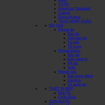
INAX
TOTO
American Standard
Caesar
Dorico Korea
TBVS NHẬP KHẨU
Nội Thất
Phòng ăn
Bàn ăn
Ghế bàn ăn
Tủ bếp
Tủ rượu
Phòng khách
Bàn trà
Bàn trang trí
Kệ tivi
Sofa
Phòng ngủ
Bàn trang điểm
Giường
Tủ quần áo
THIẾT BỊ BẾP
Bếp Từ
Chậu Rửa
SƠN NƯỚC