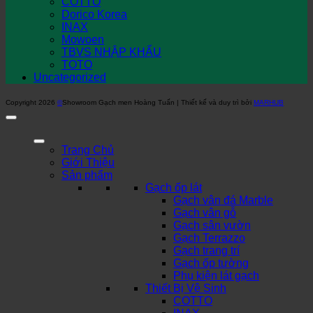
COTTO
Dorico Korea
INAX
Mowoen
TBVS NHẬP KHẨU
TOTO
Uncategorized
Copyright 2026
©
Showroom Gạch men Hoàng Tuấn | Thiết kế và duy trì bởi
MARHUB
Trang Chủ
Giới Thiệu
Sản phẩm
Gạch ốp lát
Gạch vân đá Marble
Gạch vân gỗ
Gạch sân vườn
Gạch Terrazzo
Gạch trang trí
Gạch ốp tường
Phụ kiện lát gạch
Thiết Bị Vệ Sinh
COTTO