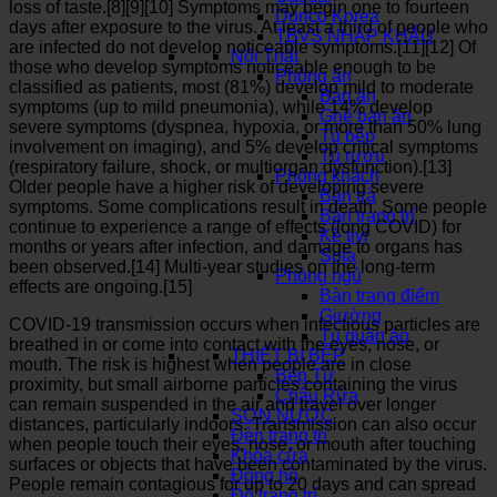
loss of taste.[8][9][10] Symptoms may begin one to fourteen
Dorico Korea
days after exposure to the virus. At least a third of people who
TBVS NHẬP KHẨU
are infected do not develop noticeable symptoms.[11][12] Of
Nội Thất
those who develop symptoms noticeable enough to be
Phòng ăn
classified as patients, most (81%) develop mild to moderate
Bàn ăn
symptoms (up to mild pneumonia), while 14% develop
Ghế bàn ăn
severe symptoms (dyspnea, hypoxia, or more than 50% lung
Tủ bếp
involvement on imaging), and 5% develop critical symptoms
Tủ rượu
(respiratory failure, shock, or multiorgan dysfunction).[13]
Phòng khách
Older people have a higher risk of developing severe
Bàn trà
symptoms. Some complications result in death. Some people
Bàn trang trí
continue to experience a range of effects (long COVID) for
Kệ tivi
months or years after infection, and damage to organs has
Sofa
been observed.[14] Multi-year studies on the long-term
Phòng ngủ
effects are ongoing.[15]
Bàn trang điểm
Giường
COVID‑19 transmission occurs when infectious particles are
Tủ quần áo
breathed in or come into contact with the eyes, nose, or
THIẾT BỊ BẾP
mouth. The risk is highest when people are in close
Bếp Từ
proximity, but small airborne particles containing the virus
Chậu Rửa
can remain suspended in the air and travel over longer
SƠN NƯỚC
distances, particularly indoors. Transmission can also occur
Đèn trang trí
when people touch their eyes, nose, or mouth after touching
Khóa cửa
surfaces or objects that have been contaminated by the virus.
Đồng hồ
People remain contagious for up to 20 days and can spread
Đồ trang trí