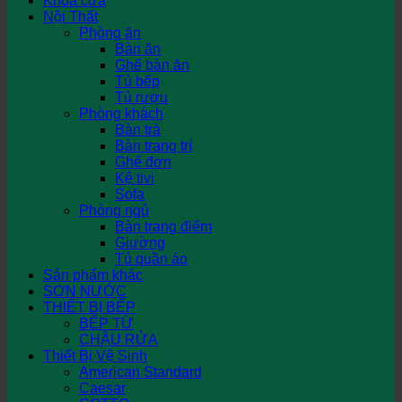
Khóa cửa
Nội Thất
Phòng ăn
Bàn ăn
Ghế bàn ăn
Tủ bếp
Tủ rượu
Phòng khách
Bàn trà
Bàn trang trí
Ghế đơn
Kệ tivi
Sofa
Phòng ngủ
Bàn trang điểm
Giường
Tủ quần áo
Sản phẩm khác
SƠN NƯỚC
THIẾT BỊ BẾP
BẾP TỪ
CHẬU RỬA
Thiết Bị Vệ Sinh
American Standard
Caesar