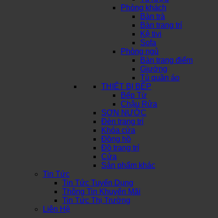
Phòng khách
Bàn trà
Bàn trang trí
Kệ tivi
Sofa
Phòng ngủ
Bàn trang điểm
Giường
Tủ quần áo
THIẾT BỊ BẾP
Bếp Từ
Chậu Rửa
SƠN NƯỚC
Đèn trang trí
Khóa cửa
Đồng hồ
Đồ trang trí
Cửa
Sản phẩm khác
Tin Tức
Tin Tức Tuyển Dụng
Thông Tin Khuyến Mãi
Tin Tức Thị Trường
Liên Hệ