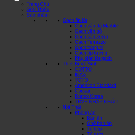
Trang Chủ
Giới Thiệu
Sản phẩm
Gạch ốp lát
Gạch vân đá Marble
Gạch vân gỗ
Gạch sân vườn
Gạch Terrazzo
Gạch trang trí
Gạch ốp tường
Phụ kiện lát gạch
Thiết Bị Vệ Sinh
COTTO
INAX
TOTO
American Standard
Caesar
Dorico Korea
TBVS NHẬP KHẨU
Nội Thất
Phòng ăn
Bàn ăn
Ghế bàn ăn
Tủ bếp
Tủ rượu