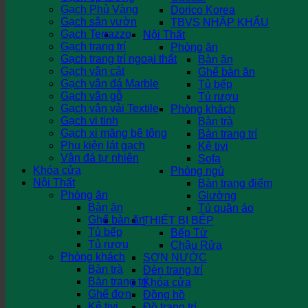
Gạch Phủ Vàng
Dorico Korea
Gạch sân vườn
TBVS NHẬP KHẨU
Gạch Terrazzo
Nội Thất
Gạch trang trí
Phòng ăn
Gạch trang trí ngoại thất
Bàn ăn
Gạch vân cát
Ghế bàn ăn
Gạch vân đá Marble
Tủ bếp
Gạch vân gỗ
Tủ rượu
Gạch vân vải Textile
Phòng khách
Gạch vi tinh
Bàn trà
Gạch xi măng bê tông
Bàn trang trí
Phụ kiện lát gạch
Kệ tivi
Vân đá tự nhiên
Sofa
Khóa cửa
Phòng ngủ
Nội Thất
Bàn trang điểm
Phòng ăn
Giường
Bàn ăn
Tủ quần áo
Ghế bàn ăn
THIẾT BỊ BẾP
Tủ bếp
Bếp Từ
Tủ rượu
Chậu Rửa
Phòng khách
SƠN NƯỚC
Bàn trà
Đèn trang trí
Bàn trang trí
Khóa cửa
Ghế đơn
Đồng hồ
Kệ tivi
Đồ trang trí