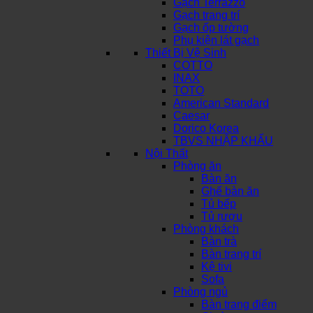
Gạch Terrazzo
Gạch trang trí
Gạch ốp tường
Phụ kiện lát gạch
Thiết Bị Vệ Sinh
COTTO
INAX
TOTO
American Standard
Caesar
Dorico Korea
TBVS NHẬP KHẨU
Nội Thất
Phòng ăn
Bàn ăn
Ghế bàn ăn
Tủ bếp
Tủ rượu
Phòng khách
Bàn trà
Bàn trang trí
Kệ tivi
Sofa
Phòng ngủ
Bàn trang điểm