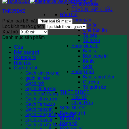
Dorico Korea
TBVS NHẬP KHẨU
TM005D62
Nội Thất
Phòng ăn
Phân loại bề mặt
Bàn ăn
Lọc kích thước gạch
Ghế bàn ăn
Xuất xứ
Tủ bếp
Danh mục sản phẩm
Tủ rượu
Phòng khách
Cửa
Bàn trà
Đèn trang trí
Bàn trang trí
Đồ trang trí
Kệ tivi
Đồng hồ
Sofa
Gạch ốp lát
Phòng ngủ
Gạch kim cương
Bàn trang điểm
gạch lát nền
Giường
Gạch mờ
Tủ quần áo
Gạch ốp tường
THIẾT BỊ BẾP
Gạch Phủ Vàng
Bếp Từ
Gạch sân vườn
Chậu Rửa
Gạch Terrazzo
SƠN NƯỚC
Gạch trang trí
Đèn trang trí
Gạch trang trí ngoại thất
Khóa cửa
Gạch vân cát
Đồng hồ
Gạch vân đá Marble
Đồ trang trí