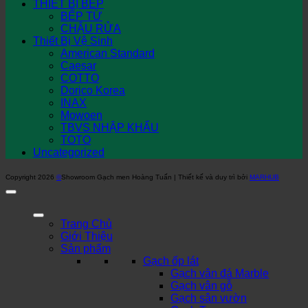
THIẾT BỊ BẾP
BẾP TỪ
CHẬU RỬA
Thiết Bị Vệ Sinh
American Standard
Caesar
COTTO
Dorico Korea
INAX
Mowoen
TBVS NHẬP KHẨU
TOTO
Uncategorized
Copyright 2026
©
Showroom Gạch men Hoàng Tuấn | Thiết kế và duy trì bởi
MARHUB
Trang Chủ
Giới Thiệu
Sản phẩm
Gạch ốp lát
Gạch vân đá Marble
Gạch vân gỗ
Gạch sân vườn