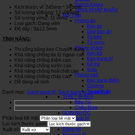
Dorico Korea
Kích thước vỉ: 245mm * 345mm
TBVS NHẬP KHẨU
Số lượng vỉ/thùng: 12 vỉ/thùng
Nội Thất
Số lượng vỉ/m2: 11 vỉ/m2
Phòng ăn
Loại gạch: Dạng viên
Bàn ăn
Độ dày : 9&12.5mm
Ghế bàn ăn
Tủ bếp
TÍNH NĂNG:
Tủ rượu
Phòng khách
Thi công bằng keo Chuyên dụng
Bàn trà
Khả năng chống tia tử ngoại cao
Bàn trang trí
Khả năng chống thấm cao
Kệ tivi
Khả năng chống xước cao
Sofa
Khả năng chống hoá chất cao
Phòng ngủ
Khả năng chống cháy cao
Bàn trang điểm
Dễ dàng vệ sinh
Giường
Tủ quần áo
Danh mục:
Gạch trang trí
,
Gạch trang trí ngoại thất
THIẾT BỊ BẾP
Bếp Từ
Chậu Rửa
SƠN NƯỚC
Phân loại bề mặt
Đèn trang trí
Lọc kích thước gạch
Khóa cửa
Đồng hồ
Xuất xứ
Đồ trang trí