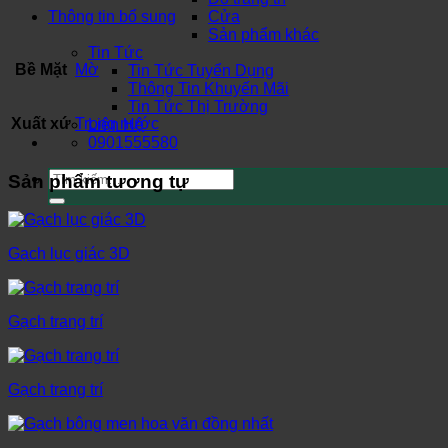
Thông tin bổ sung
Cửa
Sản phẩm khác
Tin Tức
Bề Mặt
Mờ
Tin Tức Tuyển Dụng
Thông Tin Khuyến Mãi
Tin Tức Thị Trường
Xuất xứ
Trong nước
Liên Hệ
0901555580
Tìm
Sản phẩm tương tự
kiếm:
Gạch lục giác 3D
Gạch trang trí
Gạch trang trí