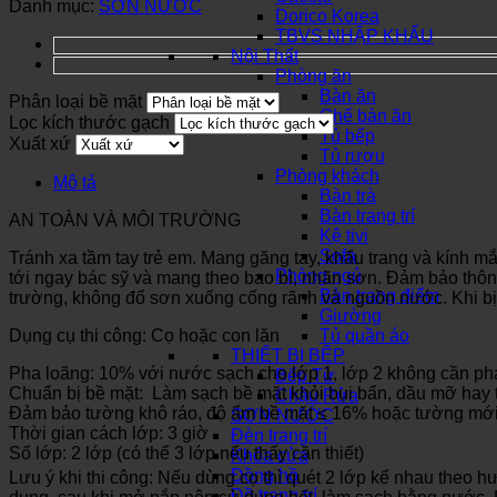
Danh mục:
SƠN NƯỚC
Dorico Korea
TBVS NHẬP KHẨU
Nội Thất
Phòng ăn
Bàn ăn
Phân loại bề mặt
Ghế bàn ăn
Lọc kích thước gạch
Tủ bếp
Xuất xứ
Tủ rượu
Phòng khách
Mô tả
Bàn trà
Bàn trang trí
AN TOÀN VÀ MÔI TRƯỜNG
Kệ tivi
Sofa
Tránh xa tầm tay trẻ em. Mang găng tay, khẩu trang và kính m
Phòng ngủ
tới ngay bác sỹ và mang theo bao bì, nhãn sơn. Đảm bảo thôn
Bàn trang điểm
trường, không đổ sơn xuống cống rãnh và nguồn nước. Khi bị 
Giường
Dụng cụ thi công: Cọ hoặc con lăn
Tủ quần áo
THIẾT BỊ BẾP
Pha loãng: 10% với nước sạch cho lớp 1, lớp 2 không cần ph
Bếp Từ
Chuẩn bị bề mặt: Làm sạch bề mặt khỏi bụi bẩn, dầu mỡ hay t
Chậu Rửa
Đảm bảo tường khô ráo, độ ẩm bề mặt ≤ 16% hoặc tường mới 
SƠN NƯỚC
Thời gian cách lớp: 3 giờ
Đèn trang trí
Số lớp: 2 lớp (có thể 3 lớp nếu thấy cần thiết)
Khóa cửa
Đồng hồ
Lưu ý khi thi công: Nếu dùng cọ thì quét 2 lớp kế nhau theo
Đồ trang trí