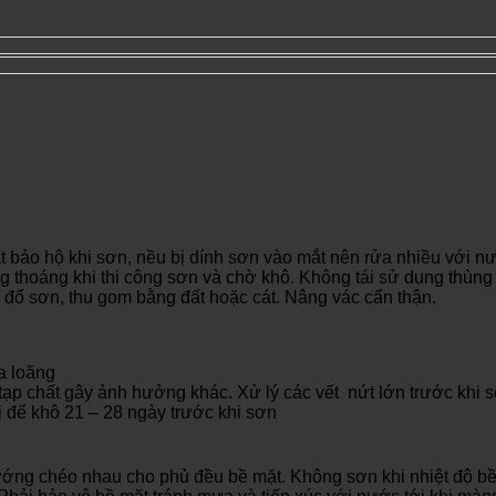
ắt bảo hộ khi sơn, nều bị dính sơn vào mắt nên rửa nhiều với n
g thoáng khi thi công sơn và chờ khô. Không tái sử dụng thùn
đổ sơn, thu gom bằng đất hoặc cát. Nâng vác cẩn thận.
a loãng
ạp chất gây ảnh hưởng khác. Xử lý các vết nứt lớn trước khi 
để khô 21 – 28 ngày trước khi sơn
 hướng chéo nhau cho phủ đều bề mặt. Không sơn khi nhiệt độ 