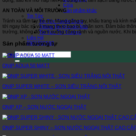
dụng, sau khi mở nắp nên sử dụng hết, làm sạch bằng nước. 
Cửa
Sản phẩm khác
AN TOÀN VÀ MÔI TRƯỜNG
Tin Tức
Tránh xa tầm tay trẻ em. Mang găng tay, khẩu trang và kính m
Tin Tức Tuyển Dụng
tới ngay bác sỹ và mang theo bao bì, nhãn sơn. Đảm bảo thôn
Thông Tin Khuyến Mãi
trường, không đổ sơn xuống cống rãnh và nguồn nước. Khi bị 
Tin Tức Thị Trường
Liên Hệ
Sản phẩm tương tự
0901555580
Tìm
kiếm:
ONIP AQUA 50 MATT
ONIP SUPER WHITE – SƠN SIÊU TRẮNG NỘI THẤT
ONIP XP – SƠN NƯỚC NGOẠI THẤT
ONIP SUPER SHINY – SƠN NƯỚC NGOẠI THẤT CAO CẤ