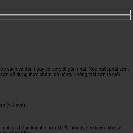
ước sạch và đến ngay cơ sở y tế gần nhất. Nếu nuốt phải sơn,
g sơn để đựng thực phẩm, đồ uống. Không thải sơn ra môi
sơn (> 1 mm)
0
bề mặt và không khí nhỏ hơn 10
C, khuấy đều trước khi sử