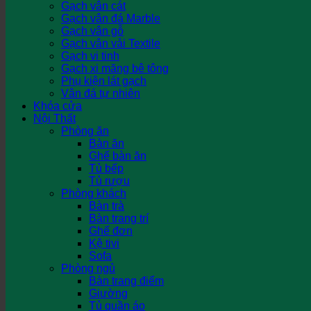
Gạch vân cát
Gạch vân đá Marble
Gạch vân gỗ
Gạch vân vải Textile
Gạch vi tinh
Gạch xi măng bê tông
Phụ kiện lát gạch
Vân đá tự nhiên
Khóa cửa
Nội Thất
Phòng ăn
Bàn ăn
Ghế bàn ăn
Tủ bếp
Tủ rượu
Phòng khách
Bàn trà
Bàn trang trí
Ghế đơn
Kệ tivi
Sofa
Phòng ngủ
Bàn trang điểm
Giường
Tủ quần áo