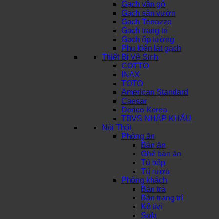
Gạch vân gỗ
Gạch sân vườn
Gạch Terrazzo
Gạch trang trí
Gạch ốp tường
Phụ kiện lát gạch
Thiết Bị Vệ Sinh
COTTO
INAX
TOTO
American Standard
Caesar
Dorico Korea
TBVS NHẬP KHẨU
Nội Thất
Phòng ăn
Bàn ăn
Ghế bàn ăn
Tủ bếp
Tủ rượu
Phòng khách
Bàn trà
Bàn trang trí
Kệ tivi
Sofa