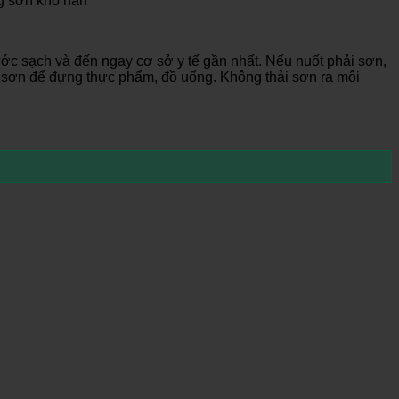
ng sơn khô hẳn
ước sạch và đến ngay cơ sở y tế gần nhất. Nếu nuốt phải sơn,
g sơn để đựng thực phẩm, đồ uống. Không thải sơn ra môi