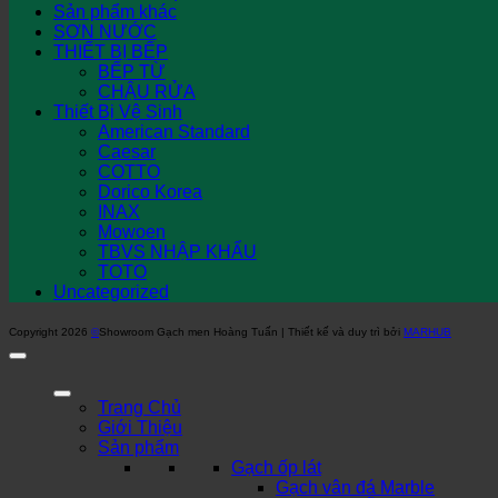
Sản phẩm khác
SƠN NƯỚC
THIẾT BỊ BẾP
BẾP TỪ
CHẬU RỬA
Thiết Bị Vệ Sinh
American Standard
Caesar
COTTO
Dorico Korea
INAX
Mowoen
TBVS NHẬP KHẨU
TOTO
Uncategorized
Copyright 2026
©
Showroom Gạch men Hoàng Tuấn | Thiết kế và duy trì bởi
MARHUB
Trang Chủ
Giới Thiệu
Sản phẩm
Gạch ốp lát
Gạch vân đá Marble