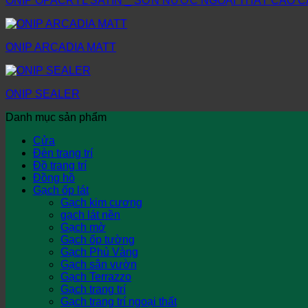
ONIP OPACRYL SATIN _ SƠN NƯỚC NGOẠI THẤT CAO C
ONIP ARCADIA MATT
ONIP SEALER
Danh mục sản phẩm
Cửa
Đèn trang trí
Đồ trang trí
Đồng hồ
Gạch ốp lát
Gạch kim cương
gạch lát nền
Gạch mờ
Gạch ốp tường
Gạch Phủ Vàng
Gạch sân vườn
Gạch Terrazzo
Gạch trang trí
Gạch trang trí ngoại thất