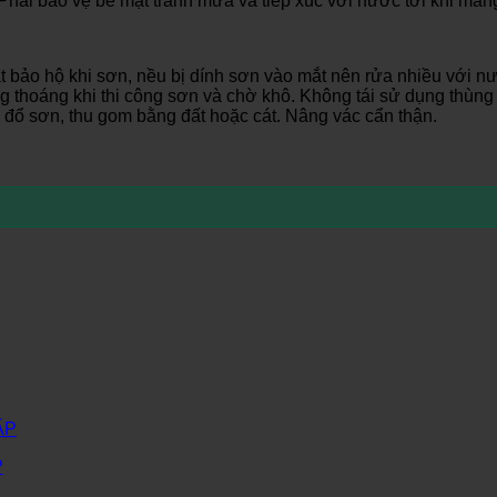
Phải bảo vệ bề mặt tránh mưa và tiếp xúc với nước tới khi mà
ắt bảo hộ khi sơn, nều bị dính sơn vào mắt nên rửa nhiều với n
g thoáng khi thi công sơn và chờ khô. Không tái sử dụng thùn
đổ sơn, thu gom bằng đất hoặc cát. Nâng vác cẩn thận.
P