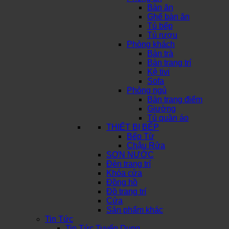
Bàn ăn
Ghế bàn ăn
Tủ bếp
Tủ rượu
Phòng khách
Bàn trà
Bàn trang trí
Kệ tivi
Sofa
Phòng ngủ
Bàn trang điểm
Giường
Tủ quần áo
THIẾT BỊ BẾP
Bếp Từ
Chậu Rửa
SƠN NƯỚC
Đèn trang trí
Khóa cửa
Đồng hồ
Đồ trang trí
Cửa
Sản phẩm khác
Tin Tức
Tin Tức Tuyển Dụng