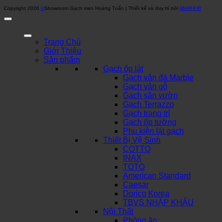
Copyright 2026
©
Showroom Gạch men Hoàng Tuấn | Thiết kế và duy trì bởi
MARHUB
Trang Chủ
Giới Thiệu
Sản phẩm
Gạch ốp lát
Gạch vân đá Marble
Gạch vân gỗ
Gạch sân vườn
Gạch Terrazzo
Gạch trang trí
Gạch ốp tường
Phụ kiện lát gạch
Thiết Bị Vệ Sinh
COTTO
INAX
TOTO
American Standard
Caesar
Dorico Korea
TBVS NHẬP KHẨU
Nội Thất
Phòng ăn