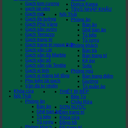
Gạch kim cương
Dorico Korea
gạch lát nền
TBVS NHẬP KHẨU
Gạch mờ
Nội Thất
Gạch ốp tường
Phòng ăn
Gạch Phủ Vàng
Bàn ăn
Gạch sân vườn
Ghế bàn ăn
Gạch Terrazzo
Tủ bếp
Gạch trang trí
Tủ rượu
Gạch trang trí ngoại thất
Phòng khách
Gạch vân cát
Bàn trà
Gạch vân đá Marble
Bàn trang trí
Gạch vân gỗ
Kệ tivi
Gạch vân vải Textile
Sofa
Gạch vi tinh
Phòng ngủ
Gạch xi măng bê tông
Bàn trang điểm
Phụ kiện lát gạch
Giường
Vân đá tự nhiên
Tủ quần áo
Khóa cửa
THIẾT BỊ BẾP
Nội Thất
Bếp Từ
Phòng ăn
Chậu Rửa
Bàn ăn
SƠN NƯỚC
Ghế bàn ăn
Đèn trang trí
Tủ bếp
Khóa cửa
Tủ rượu
Đồng hồ
Phòng khách
Đồ trang trí