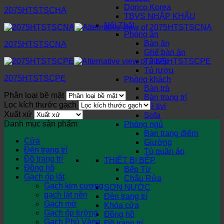
Dorico Korea
2075HTSTSCHA
TBVS NHẬP KHẨU
Nội Thất
Phòng ăn
Bàn ăn
2075HTSTSCNA
Ghế bàn ăn
Tủ bếp
Tủ rượu
2075HTSTSCPE
Phòng khách
Bàn trà
Phân loại bề mặt
Bàn trang trí
Lọc kích thước gạch
Kệ tivi
Xuất xứ
Sofa
Danh mục sản phẩm
Phòng ngủ
Bàn trang điểm
Cửa
Giường
Đèn trang trí
Tủ quần áo
Đồ trang trí
THIẾT BỊ BẾP
Đồng hồ
Bếp Từ
Gạch ốp lát
Chậu Rửa
Gạch kim cương
SƠN NƯỚC
gạch lát nền
Đèn trang trí
Gạch mờ
Khóa cửa
Gạch ốp tường
Đồng hồ
Gạch Phủ Vàng
Đồ trang trí