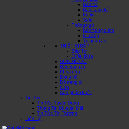
Bàn trà
Bàn trang trí
Kệ tivi
Sofa
Phòng ngủ
Bàn trang điểm
Giường
Tủ quần áo
THIẾT BỊ BẾP
Bếp Từ
Chậu Rửa
SƠN NƯỚC
Đèn trang trí
Khóa cửa
Đồng hồ
Đồ trang trí
Cửa
Sản phẩm khác
Tin Tức
Tin Tức Tuyển Dụng
Thông Tin Khuyến Mãi
Tin Tức Thị Trường
Liên Hệ