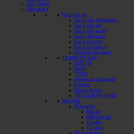
Giới Thiệu
Sản phẩm
Gạch ốp lát
Gạch vân đá Marble
Gạch vân gỗ
Gạch sân vườn
Gạch Terrazzo
Gạch trang trí
Gạch ốp tường
Phụ kiện lát gạch
Thiết Bị Vệ Sinh
COTTO
INAX
TOTO
American Standard
Caesar
Dorico Korea
TBVS NHẬP KHẨU
Nội Thất
Phòng ăn
Bàn ăn
Ghế bàn ăn
Tủ bếp
Tủ rượu
Phòng khách