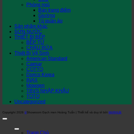
Phòng ngủ
Bàn trang điểm
Giường
Tủ quần áo
Sản phẩm khác
SƠN NƯỚC
THIẾT BỊ BẾP
BẾP TỪ
CHẬU RỬA
Thiết Bị Vệ Sinh
American Standard
Caesar
COTTO
Dorico Korea
INAX
Mowoen
TBVS NHẬP KHẨU
TOTO
Uncategorized
Copyright 2026
©
Showroom Gạch men Hoàng Tuấn | Thiết kế và duy trì bởi
MARHUB
Trang Chủ