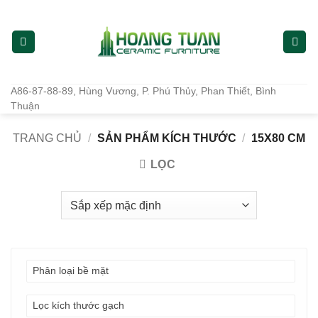
Bỏ
qua
nội
dung
A86-87-88-89, Hùng Vương, P. Phú Thủy, Phan Thiết, Bình
Thuận
TRANG CHỦ
/
SẢN PHẨM KÍCH THƯỚC
/
15X80 CM
LỌC
Phân loại bề mặt
Lọc kích thước gạch