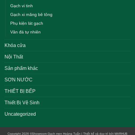
Gạch vi tinh
Gạch xi măng bê tông
Phụ kiện lát gạch
Vân đá tự nhiên
Khóa cửa
Nội Thất
Sản phẩm khác
SƠN NƯỚC
THIẾT BỊ BẾP
Thiết Bị Vệ Sinh
Uncategorized
Copyright 2026
©
Showroom Gạch men Hoàng Tuấn | Thiết kế và duy trì bởi
MARHUB