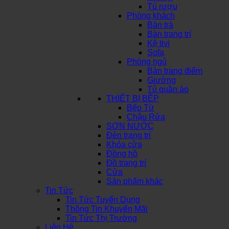
Tủ rượu
Phòng khách
Bàn trà
Bàn trang trí
Kệ tivi
Sofa
Phòng ngủ
Bàn trang điểm
Giường
Tủ quần áo
THIẾT BỊ BẾP
Bếp Từ
Chậu Rửa
SƠN NƯỚC
Đèn trang trí
Khóa cửa
Đồng hồ
Đồ trang trí
Cửa
Sản phẩm khác
Tin Tức
Tin Tức Tuyển Dụng
Thông Tin Khuyến Mãi
Tin Tức Thị Trường
Liên Hệ