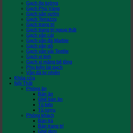
Gạch ốp tường
Gạch Phủ Vàng
Gạch sân vườn
Gạch Terrazzo
Gạch trang trí
Gạch trang trí ngoại thất
Gạch vân cát
Gạch vân đá Marble
Gạch vân gỗ
Gạch vân vải Textile
Gạch vi tinh
Gạch xi măng bê tông
Phụ kiện lát gạch
Vân đá tự nhiên
Khóa cửa
Nội Thất
Phòng ăn
Bàn ăn
Ghế bàn ăn
Tủ bếp
Tủ rượu
Phòng khách
Bàn trà
Bàn trang trí
Ghế đơn