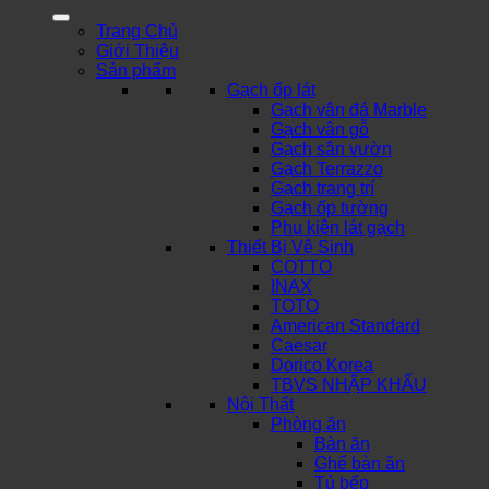
Trang Chủ
Giới Thiệu
Sản phẩm
Gạch ốp lát
Gạch vân đá Marble
Gạch vân gỗ
Gạch sân vườn
Gạch Terrazzo
Gạch trang trí
Gạch ốp tường
Phụ kiện lát gạch
Thiết Bị Vệ Sinh
COTTO
INAX
TOTO
American Standard
Caesar
Dorico Korea
TBVS NHẬP KHẨU
Nội Thất
Phòng ăn
Bàn ăn
Ghế bàn ăn
Tủ bếp