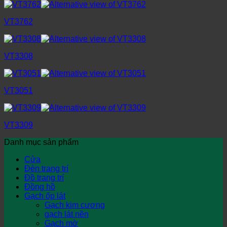
VT3762
VT3308
VT3051
VT3309
Danh mục sản phẩm
Cửa
Đèn trang trí
Đồ trang trí
Đồng hồ
Gạch ốp lát
Gạch kim cương
gạch lát nền
Gạch mờ