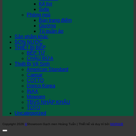
Kệ tivi
Sofa
Phòng ngủ
Bàn trang điểm
Giường
Tủ quần áo
Sản phẩm khác
SƠN NƯỚC
THIẾT BỊ BẾP
BẾP TỪ
CHẬU RỬA
Thiết Bị Vệ Sinh
American Standard
Caesar
COTTO
Dorico Korea
INAX
Mowoen
TBVS NHẬP KHẨU
TOTO
Uncategorized
Copyright 2026
©
Showroom Gạch men Hoàng Tuấn | Thiết kế và duy trì bởi
MARHUB